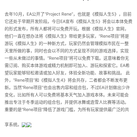
去年10月，EA公开了“Project Rene”，也就是《模拟人生5》，目前
它还处于早期开发阶段。今日EA宣布《模拟人生5》将会以本体免费
的形式发布，所有人都将可以免费开玩。根据《模拟人生》官网，
他们一直在想办法将《模拟人生》带给更多玩家，“Rene项目”将是
游玩《模拟人生》的一种新方式，玩家仍然会管理模拟市民在一整
天里所做的事，同时也会以不同的方式呈现不同的游戏选择，实现
一些从未做过的事情。“Rene项目”将可以免费下载。这意味着你无
需订阅、购买本体游戏或精力机制即可加入、游玩和探索它。EA希
望玩家能够轻松邀请或加入好友，体验全新功能、故事和挑战。 此
外，“Rene项目”和《模拟人生4》将会共存，二者都会不断发布更
新。当然“Rene项目”也会出售内容和组合包，不过EA计划做出少许
变化，比如所有人可以免费将基本天气加入游戏本体。未来可能会
推出专注于冬季运动的组合包，并提供冰舞或造雪人比赛等活动。
重要的是“Rene项目”降低了游戏门槛，为所有玩家提供最广泛的共
享系统。