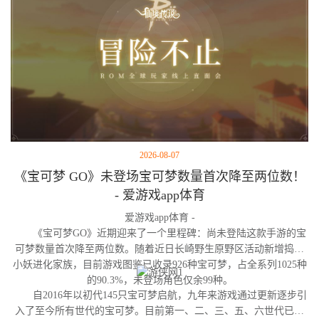
2026-08-07
《宝可梦 GO》未登场宝可梦数量首次降至两位数！
- 爱游戏app体育
爱游戏app体育 -
《宝可梦GO》近期迎来了一个里程碑：尚未登陆这款手游的宝
可梦数量首次降至两位数。随着近日长崎野生原野区活动新增捣蛋
小妖进化家族，目前游戏图鉴已收录926种宝可梦，占全系列1025种
的90.3%，未登场角色仅余99种。
自2016年以初代145只宝可梦启航，九年来游戏通过更新逐步引
入了至今所有世代的宝可梦。目前第一、二、三、五、六世代已完