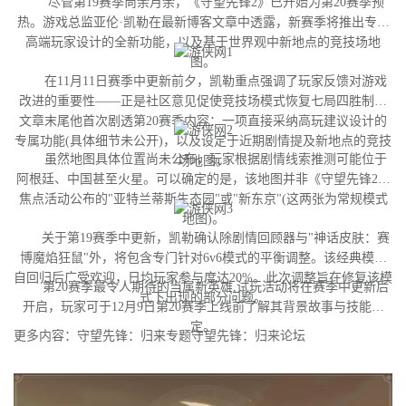
尽管第19赛季尚余月余，《守望先锋2》已开始为第20赛季预
热。游戏总监亚伦·凯勒在最新博客文章中透露，新赛季将推出专为
高端玩家设计的全新功能，以及基于世界观中新地点的竞技场地
图。
在11月11日赛季中更新前夕，凯勒重点强调了玩家反馈对游戏
改进的重要性——正是社区意见促使竞技场模式恢复七局四胜制。
文章末尾他首次剧透第20赛季内容：一项直接采纳高玩建议设计的
专属功能(具体细节未公开)，以及设定于近期剧情提及新地点的竞技
虽然地图具体位置尚未公布，玩家根据剧情线索推测可能位于
场地图。
阿根廷、中国甚至火星。可以确定的是，该地图并非《守望先锋2》
焦点活动公布的"亚特兰蒂斯生态园"或"新东京"(这两张为常规模式
地图)。
关于第19赛季中更新，凯勒确认除剧情回顾器与"神话皮肤：赛
博魔焰狂鼠"外，将包含专门针对6v6模式的平衡调整。该经典模式
自回归后广受欢迎，日均玩家参与度达20%。此次调整旨在修复该模
第20赛季最令人期待的当属新英雄,试玩活动将在赛季中更新后
式下出现的部分问题。
开启，玩家可于12月9日第20赛季上线前了解其背景故事与技能设
定。
更多内容：守望先锋：归来专题守望先锋：归来论坛