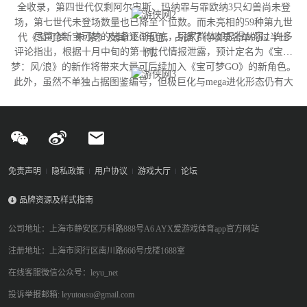
全收录，第四世代仅剩阿尔宙斯、玛纳霏与霏欧纳3只幻兽尚未登
场，第七世代未登场数量也已降至个位数。而未亮相的59种第九世
尽管全新宝可梦的储备逐渐见底，玩家群体却显得从容。许多
代《宝可梦：朱/紫》及其DLC角色，占据了待收录名单的过半比
评论指出，根据十月中旬的第十世代情报泄露，预计定名为《宝可
例。
梦：风/浪》的新作将带来大量可后续加入《宝可梦GO》的新角色。
此外，虽然不单独占据图鉴编号，但极巨化与mega进化形态仍有大
量变体尚未实装，这为开发团队提供了充足的更新空间。
免责声明
隐私政策
用户协议
游戏大厅
论坛
品牌资源及样式指南
公司地址：上海市静安区万科路888号A6 AYX爱游戏体育app官方网站
注册地址：上海市闵行区南川路666号戊楼1688室
在线客服微信公众号：leyu_net
投诉举报邮箱: leyutousu@gmail.com