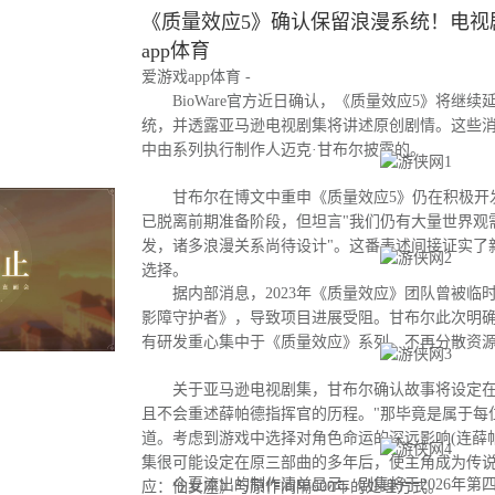
《质量效应5》确认保留浪漫系统！电视剧
app体育
爱游戏app体育 -
BioWare官方近日确认，《质量效应5》将继续
统，并透露亚马逊电视剧集将讲述原创剧情。这些消息
中由系列执行制作人迈克·甘布尔披露的。
甘布尔在博文中重申《质量效应5》仍在积极开
已脱离前期准备阶段，但坦言"我们仍有大量世界观
发，诸多浪漫关系尚待设计"。这番表述间接证实了
选择。
据内部消息，2023年《质量效应》团队曾被临
影障守护者》，导致项目进展受阻。甘布尔此次明确表示
有研发重心集中于《质量效应》系列，不再分散资
关于亚马逊电视剧集，甘布尔确认故事将设定在
且不会重述薛帕德指挥官的历程。"那毕竟是属于每
道。考虑到游戏中选择对角色命运的深远影响(连薛
集很可能设定在原三部曲的多年后，使主角成为传
今夏流出的制作清单显示，剧集将于2026年第
应：仙女座》与原作间隔600年的处理方式。