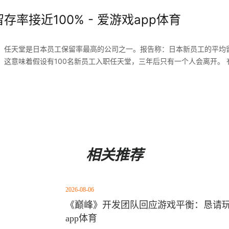
率接近100% - 爱游戏app体育
，任天堂是日本员工保留率最高的公司之一。报告称：日本新员工的平均留
%，这意味着假设有100名新员工入职任天堂，三年后只有一个人会离开。 
相关推荐
2026-08-06
《巅峰》开发团队回应游戏平衡：恳请玩家
app体育