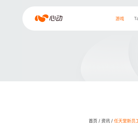
爱
游戏
T
游
戏
搜索结果
app
体
育
首页 /
资讯 /
任天堂新员工