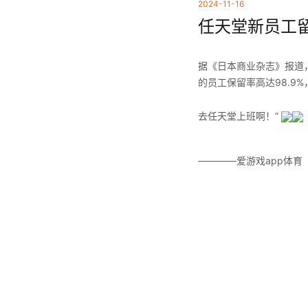
2024-11-16
任天堂新员工留存
据《日本商业杂志》报道
的员工保留率高达98.9
去任天堂上班啊！” ​
————爱游戏app体育