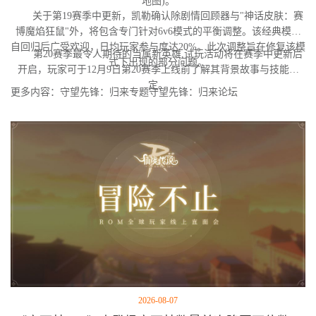
地图)。
关于第19赛季中更新，凯勒确认除剧情回顾器与"神话皮肤：赛
博魔焰狂鼠"外，将包含专门针对6v6模式的平衡调整。该经典模式
自回归后广受欢迎，日均玩家参与度达20%。此次调整旨在修复该模
第20赛季最令人期待的当属新英雄,试玩活动将在赛季中更新后
式下出现的部分问题。
开启，玩家可于12月9日第20赛季上线前了解其背景故事与技能设
定。
更多内容：守望先锋：归来专题守望先锋：归来论坛
2026-08-07