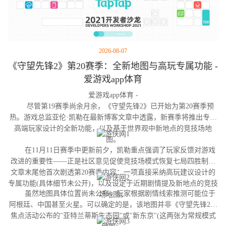
2026-08-07
《守望先锋2》第20赛季：全新地图与高玩专属功能 -
爱游戏app体育
爱游戏app体育 -
尽管第19赛季尚余月余，《守望先锋2》已开始为第20赛季预
热。游戏总监亚伦·凯勒在最新博客文章中透露，新赛季将推出专为
高端玩家设计的全新功能，以及基于世界观中新地点的竞技场地
图。
在11月11日赛季中更新前夕，凯勒重点强调了玩家反馈对游戏
改进的重要性——正是社区意见促使竞技场模式恢复七局四胜制。
文章末尾他首次剧透第20赛季内容：一项直接采纳高玩建议设计的
专属功能(具体细节未公开)，以及设定于近期剧情提及新地点的竞技
虽然地图具体位置尚未公布，玩家根据剧情线索推测可能位于
场地图。
阿根廷、中国甚至火星。可以确定的是，该地图并非《守望先锋2》
焦点活动公布的"亚特兰蒂斯生态园"或"新东京"(这两张为常规模式