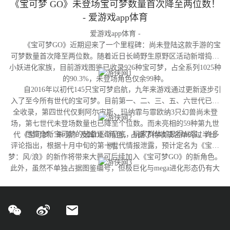
《宝可梦 GO》未登场宝可梦数量首次降至两位数！
- 爱游戏app体育
爱游戏app体育 -
《宝可梦GO》近期迎来了一个里程碑：尚未登陆这款手游的宝
可梦数量首次降至两位数。随着近日长崎野生原野区活动新增捣蛋
小妖进化家族，目前游戏图鉴已收录926种宝可梦，占全系列1025种
的90.3%，未登场角色仅余99种。
自2016年以初代145只宝可梦启航，九年来游戏通过更新逐步引
入了至今所有世代的宝可梦。目前第一、二、三、五、六世代已完
全收录，第四世代仅剩阿尔宙斯、玛纳霏与霏欧纳3只幻兽尚未登
场，第七世代未登场数量也已降至个位数。而未亮相的59种第九世
尽管全新宝可梦的储备逐渐见底，玩家群体却显得从容。许多
代《宝可梦：朱/紫》及其DLC角色，占据了待收录名单的过半比
评论指出，根据十月中旬的第十世代情报泄露，预计定名为《宝可
例。
梦：风/浪》的新作将带来大量可后续加入《宝可梦GO》的新角色。
此外，虽然不单独占据图鉴编号，但极巨化与mega进化形态仍有大
量变体尚未实装，这为开发团队提供了充足的更新空间。