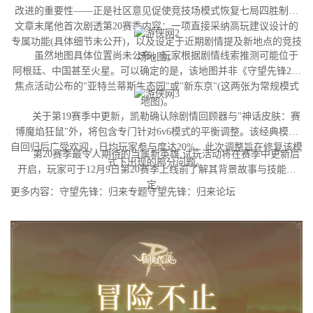
改进的重要性——正是社区意见促使竞技场模式恢复七局四胜制。
文章末尾他首次剧透第20赛季内容：一项直接采纳高玩建议设计的
专属功能(具体细节未公开)，以及设定于近期剧情提及新地点的竞技
虽然地图具体位置尚未公布，玩家根据剧情线索推测可能位于
场地图。
阿根廷、中国甚至火星。可以确定的是，该地图并非《守望先锋2》
焦点活动公布的"亚特兰蒂斯生态园"或"新东京"(这两张为常规模式
地图)。
关于第19赛季中更新，凯勒确认除剧情回顾器与"神话皮肤：赛
博魔焰狂鼠"外，将包含专门针对6v6模式的平衡调整。该经典模式
自回归后广受欢迎，日均玩家参与度达20%。此次调整旨在修复该模
第20赛季最令人期待的当属新英雄,试玩活动将在赛季中更新后
式下出现的部分问题。
开启，玩家可于12月9日第20赛季上线前了解其背景故事与技能设
定。
更多内容：守望先锋：归来专题守望先锋：归来论坛