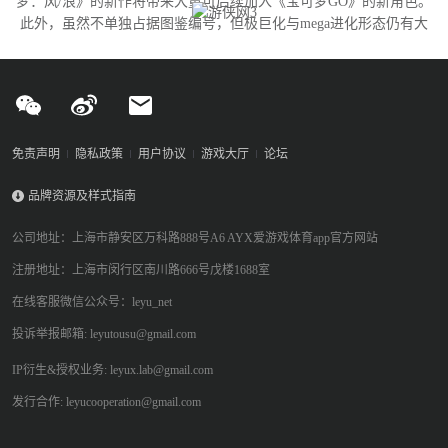
梦：风/浪》的新作将带来大量可后续加入《宝可梦GO》的新角色。
此外，虽然不单独占据图鉴编号，但极巨化与mega进化形态仍有大
量变体尚未实装，这为开发团队提供了充足的更新空间。
免责声明
隐私政策
用户协议
游戏大厅
论坛
品牌资源及样式指南
公司地址：上海市静安区万科路888号A6 AYX爱游戏体育app官方网站
注册地址：上海市闵行区南川路666号戊楼1688室
在线客服微信公众号：leyu_net
投诉举报邮箱: leyutousu@gmail.com
IP衍生&授权业务: leyux.lab@gmail.com
发行合作: leyucooperation@gmail.com