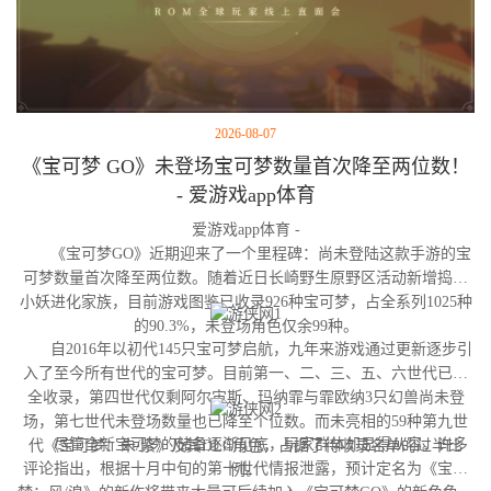
2026-08-07
《宝可梦 GO》未登场宝可梦数量首次降至两位数！
- 爱游戏app体育
爱游戏app体育 -
《宝可梦GO》近期迎来了一个里程碑：尚未登陆这款手游的宝
可梦数量首次降至两位数。随着近日长崎野生原野区活动新增捣蛋
小妖进化家族，目前游戏图鉴已收录926种宝可梦，占全系列1025种
的90.3%，未登场角色仅余99种。
自2016年以初代145只宝可梦启航，九年来游戏通过更新逐步引
入了至今所有世代的宝可梦。目前第一、二、三、五、六世代已完
全收录，第四世代仅剩阿尔宙斯、玛纳霏与霏欧纳3只幻兽尚未登
场，第七世代未登场数量也已降至个位数。而未亮相的59种第九世
尽管全新宝可梦的储备逐渐见底，玩家群体却显得从容。许多
代《宝可梦：朱/紫》及其DLC角色，占据了待收录名单的过半比
评论指出，根据十月中旬的第十世代情报泄露，预计定名为《宝可
例。