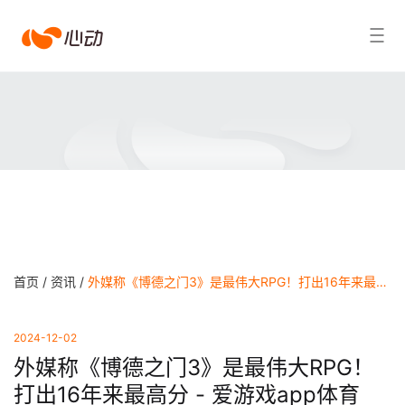
爱
搜索结果
游
戏
app
体
育
首页 /
资讯 /
外媒称《博德之门3》是最伟大RPG！打出16年来最高分 - 爱游戏app体育
2024-12-02
外媒称《博德之门3》是最伟大RPG！
打出16年来最高分 - 爱游戏app体育