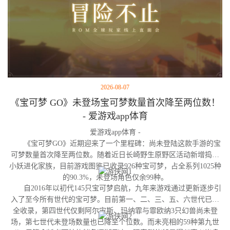
2026-08-07
《宝可梦 GO》未登场宝可梦数量首次降至两位数！
- 爱游戏app体育
爱游戏app体育 -
《宝可梦GO》近期迎来了一个里程碑：尚未登陆这款手游的宝
可梦数量首次降至两位数。随着近日长崎野生原野区活动新增捣蛋
小妖进化家族，目前游戏图鉴已收录926种宝可梦，占全系列1025种
的90.3%，未登场角色仅余99种。
自2016年以初代145只宝可梦启航，九年来游戏通过更新逐步引
入了至今所有世代的宝可梦。目前第一、二、三、五、六世代已完
全收录，第四世代仅剩阿尔宙斯、玛纳霏与霏欧纳3只幻兽尚未登
场，第七世代未登场数量也已降至个位数。而未亮相的59种第九世