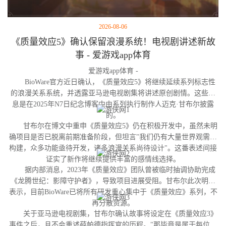
2026-08-06
《质量效应5》确认保留浪漫系统！电视剧讲述新故
事 - 爱游戏app体育
爱游戏app体育 -
BioWare官方近日确认，《质量效应5》将继续延续系列标志性
的浪漫关系系统，并透露亚马逊电视剧集将讲述原创剧情。这些消
息是在2025年N7日纪念博客中由系列执行制作人迈克·甘布尔披露
的。
甘布尔在博文中重申《质量效应5》仍在积极开发中，虽然未明
确项目是否已脱离前期准备阶段，但坦言"我们仍有大量世界观需要
构建，众多功能亟待开发，诸多浪漫关系尚待设计"。这番表述间接
证实了新作将继续提供丰富的感情线选择。
据内部消息，2023年《质量效应》团队曾被临时抽调协助完成
《龙腾世纪：影障守护者》，导致项目进展受阻。甘布尔此次明确
表示，目前BioWare已将所有研发重心集中于《质量效应》系列，不
再分散资源。
关于亚马逊电视剧集，甘布尔确认故事将设定在《质量效应3》
事件之后，且不会重述薛帕德指挥官的历程。"那毕竟是属于每位玩