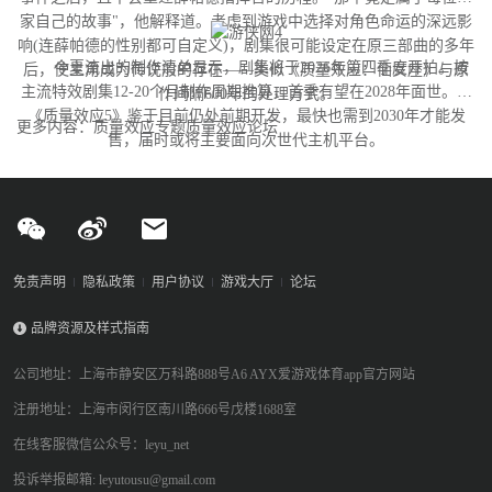
家自己的故事"，他解释道。考虑到游戏中选择对角色命运的深远影
响(连薛帕德的性别都可自定义)，剧集很可能设定在原三部曲的多年
今夏流出的制作清单显示，剧集将于2026年第四季度开拍。按
后，使主角成为传说般的存在——类似《质量效应：仙女座》与原
主流特效剧集12-20个月制作周期推算，首季有望在2028年面世。而
作间隔600年的处理方式。
《质量效应5》鉴于目前仍处前期开发，最快也需到2030年才能发
更多内容：质量效应专题质量效应论坛
售，届时或将主要面向次世代主机平台。
免责声明
隐私政策
用户协议
游戏大厅
论坛
品牌资源及样式指南
公司地址：上海市静安区万科路888号A6 AYX爱游戏体育app官方网站
注册地址：上海市闵行区南川路666号戊楼1688室
在线客服微信公众号：leyu_net
投诉举报邮箱: leyutousu@gmail.com