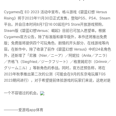
Cygames在 EO 2023 活动中宣布，格斗游戏《碧蓝幻想 Versus
Rising》将于2023年11月30日正式发售，登陆PS5、PS4、Steam
平台。并自日本时间8月7日16:00起在PS Store开放游戏预购，
Steam版《碧蓝幻想Versus：崛起》目前已可加入愿望单。根据
Cygames官方公告，除了标准版和豪华版外，本作还将推出免费
版；免费版将提供四个可玩角色、剧情的开头部分、在线游戏等内
容。在新作中，除了收录了前作《碧蓝幻想 Versus》中的24名角色
外，还新增了「尼雅（Nier／ニーア）／阿妮拉（Anila／アニラ）
／齐格飞（Siegfried／ジークフリート）／格里姆尼尔（Grímnir／
グリームニル）」等新角色的参战。同时，官方还预告称，将在
2023年秋季推出第二次的公测（可能会在9月的东京电玩展TGS
2023期间进行），对于希望提前体验游戏的玩家们来说，这绝对是
一个不容错过的机会。
————爱游戏app体育