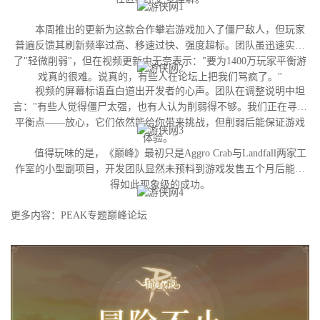
本周推出的更新为这款合作攀岩游戏加入了僵尸敌人，但玩家
普遍反馈其刷新频率过高、移速过快、强度超标。团队虽迅速实施
了"轻微削弱"，但在视频更新中无奈表示："要为1400万玩家平衡游
戏真的很难。说真的，有些人在论坛上把我们骂疯了。"
视频的屏幕标语直白道出开发者的心声。团队在调整说明中坦
言："有些人觉得僵尸太强，也有人认为削弱得不够。我们正在寻找
平衡点——放心，它们依然能给你带来挑战，但削弱后能保证游戏
体验。"
值得玩味的是，《巅峰》最初只是Aggro Crab与Landfall两家工
作室的小型副项目，开发团队显然未预料到游戏发售五个月后能获
得如此现象级的成功。
更多内容：PEAK专题巅峰论坛