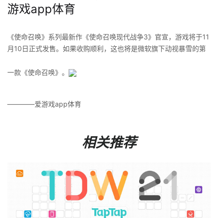
游戏app体育
《使命召唤》系列最新作《使命召唤现代战争3》官宣，游戏将于11
月10日正式发售。如果收购顺利，这也将是微软旗下动视暴雪的第
一款《使命召唤》。
————爱游戏app体育
相关推荐