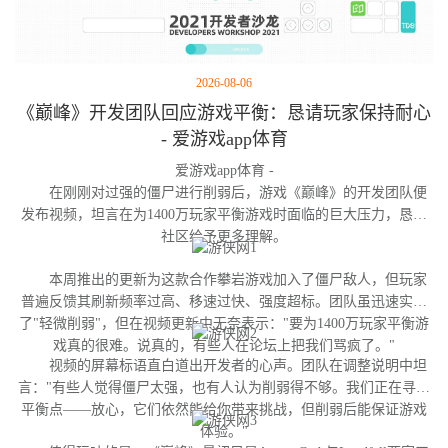
2026-08-06
《巅峰》开发团队回应游戏平衡：恳请玩家保持耐心
- 爱游戏app体育
爱游戏app体育 -
在刚刚对过强的僵尸进行削弱后，游戏《巅峰》的开发团队便
发布视频，坦言在为1400万玩家平衡游戏时面临的巨大压力，恳请
社区给予更多理解。
本周推出的更新为这款合作攀岩游戏加入了僵尸敌人，但玩家
普遍反馈其刷新频率过高、移速过快、强度超标。团队虽迅速实施
了"轻微削弱"，但在视频更新中无奈表示："要为1400万玩家平衡游
戏真的很难。说真的，有些人在论坛上把我们骂疯了。"
视频的屏幕标语直白道出开发者的心声。团队在调整说明中坦
言："有些人觉得僵尸太强，也有人认为削弱得不够。我们正在寻找
平衡点——放心，它们依然能给你带来挑战，但削弱后能保证游戏
体验。"