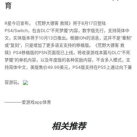
育
R星今日宣布，《荒野大镖客 救赎》将于8月17日登陆
PS4/Switch，包含DLC“不死梦魇”内容，数字版先行，支持简体中
文，实体版本将于10月13日推出。根据IGN的消息，这并不是“重制”
或“复刻”，只是增加了更多语言支持的移植版。《荒野大镖客 救
赎》PS4移植版的PSN页面现已上线，将收录游戏本篇与DLC“不死
梦魇”的单机内容，以及年度版的各种奖励内容，不含多人模式，支
持简体中文，美版售价49.99美元，PS4版支持在PS5上通过向下兼
容游玩。 ​​​
————爱游戏app体育
相关推荐