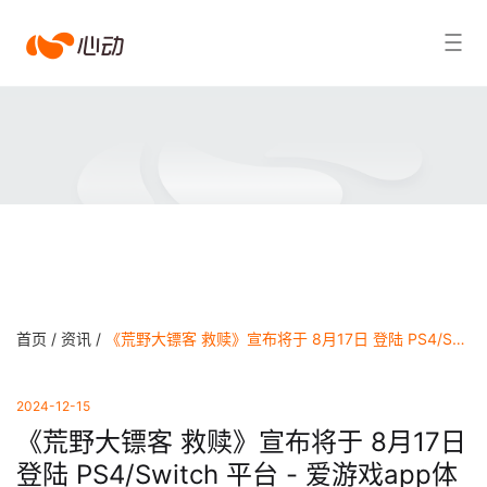
爱
搜索结果
游
戏
app
体
育
首页 /
资讯 /
《荒野大镖客 救赎》宣布将于 8月17日 登陆 PS4/Switch ​​​平台 - 爱游戏app体育
2024-12-15
《荒野大镖客 救赎》宣布将于 8月17日
登陆 PS4/Switch ​​​平台 - 爱游戏app体