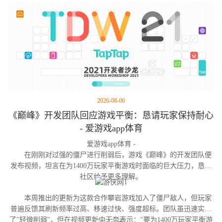
2026-08-06
《巅峰》开发团队回应游戏平衡：恳请玩家保持耐心
- 爱游戏app体育
爱游戏app体育 -
在刚刚对过强的僵尸进行削弱后，游戏《巅峰》的开发团队便
发布视频，坦言在为1400万玩家平衡游戏时面临的巨大压力，恳请
社区给予更多理解。
本周推出的更新为这款合作攀岩游戏加入了僵尸敌人，但玩家
普遍反馈其刷新频率过高、移速过快、强度超标。团队虽迅速实施
了"轻微削弱"，但在视频更新中无奈表示："要为1400万玩家平衡游