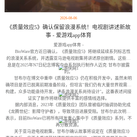
2026-08-06
《质量效应5》确认保留浪漫系统！电视剧讲述新故
事 - 爱游戏app体育
爱游戏app体育 -
BioWare官方近日确认，《质量效应5》将继续延续系列标志性
的浪漫关系系统，并透露亚马逊电视剧集将讲述原创剧情。这些消
息是在2025年N7日纪念博客中由系列执行制作人迈克·甘布尔披露
的。
甘布尔在博文中重申《质量效应5》仍在积极开发中，虽然未明
确项目是否已脱离前期准备阶段，但坦言"我们仍有大量世界观需要
构建，众多功能亟待开发，诸多浪漫关系尚待设计"。这番表述间接
证实了新作将继续提供丰富的感情线选择。
据内部消息，2023年《质量效应》团队曾被临时抽调协助完成
《龙腾世纪：影障守护者》，导致项目进展受阻。甘布尔此次明确
表示，目前BioWare已将所有研发重心集中于《质量效应》系列，不
再分散资源。
关于亚马逊电视剧集，甘布尔确认故事将设定在《质量效应3》