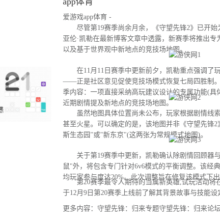
app体育
爱游戏app体育 -
尽管第19赛季尚余月余，《守望先锋2》已开始为
亚伦·凯勒在最新博客文章中透露，新赛季将推出专
以及基于世界观中新地点的竞技场地图。
在11月11日赛季中更新前夕，凯勒重点强调了
——正是社区意见促使竞技场模式恢复七局四胜制。
季内容：一项直接采纳高玩建议设计的专属功能(具
近期剧情提及新地点的竞技场地图。
虽然地图具体位置尚未公布，玩家根据剧情线索
甚至火星。可以确定的是，该地图并非《守望先锋2
斯生态园"或"新东京"(这两张为常规模式地图)。
关于第19赛季中更新，凯勒确认除剧情回顾器与
鼠"外，将包含专门针对6v6模式的平衡调整。该经
均玩家参与度达20%。此次调整旨在修复该模式下
第20赛季最令人期待的当属新英雄,试玩活动将
于12月9日第20赛季上线前了解其背景故事与技能设
更多内容：守望先锋：归来专题守望先锋：归来论