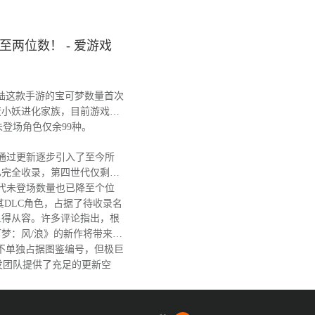
两位数！ - 爱游戏
陆这款手游的宝可梦数量首次
蛋小妖进化家族，目前游戏图
，未登场角色仅余99种。
戏通过更新逐步引入了至今所
已完全收录，第四世代仅剩阿
代未登场数量也已降至个位
其DLC角色，占据了待收录名
得从容。许多评论指出，根
梦：风/浪》的新作将带来大
不单独占据图鉴编号，但极巨
发团队提供了充足的更新空