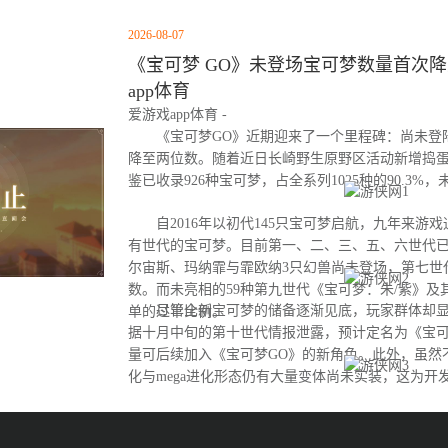
2026-08-07
《宝可梦 GO》未登场宝可梦数量首次降至
app体育
爱游戏app体育 -
《宝可梦GO》近期迎来了一个里程碑：尚未登
降至两位数。随着近日长崎野生原野区活动新增捣
鉴已收录926种宝可梦，占全系列1025种的90.3%
自2016年以初代145只宝可梦启航，九年来游
有世代的宝可梦。目前第一、二、三、五、六世代
尔宙斯、玛纳霏与霏欧纳3只幻兽尚未登场，第七世
数。而未亮相的59种第九世代《宝可梦：朱/紫》及
尽管全新宝可梦的储备逐渐见底，玩家群体却显
单的过半比例。
据十月中旬的第十世代情报泄露，预计定名为《宝可
量可后续加入《宝可梦GO》的新角色。此外，虽然
化与mega进化形态仍有大量变体尚未实装，这为开
间。