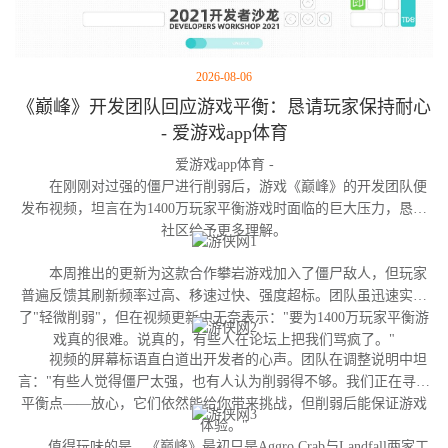
2026-08-06
《巅峰》开发团队回应游戏平衡：恳请玩家保持耐心
- 爱游戏app体育
爱游戏app体育 -
在刚刚对过强的僵尸进行削弱后，游戏《巅峰》的开发团队便
发布视频，坦言在为1400万玩家平衡游戏时面临的巨大压力，恳请
社区给予更多理解。
本周推出的更新为这款合作攀岩游戏加入了僵尸敌人，但玩家
普遍反馈其刷新频率过高、移速过快、强度超标。团队虽迅速实施
了"轻微削弱"，但在视频更新中无奈表示："要为1400万玩家平衡游
戏真的很难。说真的，有些人在论坛上把我们骂疯了。"
视频的屏幕标语直白道出开发者的心声。团队在调整说明中坦
言："有些人觉得僵尸太强，也有人认为削弱得不够。我们正在寻找
平衡点——放心，它们依然能给你带来挑战，但削弱后能保证游戏
体验。"
值得玩味的是，《巅峰》最初只是Aggro Crab与Landfall两家工