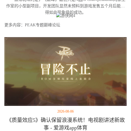
作室的小型副项目，开发团队显然未预料到游戏发售五个月后能获
得如此现象级的成功。
更多内容：PEAK专题巅峰论坛
2026-08-06
《质量效应5》确认保留浪漫系统！电视剧讲述新故
事 - 爱游戏app体育