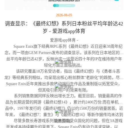
2026-08-05
调查显示：《最终幻想》系列日本粉丝平均年龄达42
岁 - 爱游戏app体育
爱游戏app体育 -
Square Enix旗下经典JRPG系列《最终幻想》近日迎来38周年纪
念，而一项由GEM Partners发布的调查显示，该系列在日本地区的粉
丝平均年龄已达42岁，反映出这一运营近四十年的IP在维持用户年
轻化方面正面临挑战。
该研究覆盖18万名受访者，指出《最终幻想》与《勇者斗恶
龙》等经典系列相似，均呈现出核心粉丝群体“老龄化”的趋势。尽管
Square Enix近年来推出多款移动端衍生作品及重制版以拓宽受众，
但其吸引新用户的效果有限。
系列销售数据同样反映出增长乏力。截至目前，销量最高的作
品为长期运营的网游《最终幻想14》，累计约2400万份;而在单机作
品中，1997年发行的《最终幻想7》仍以约1500万份的销量居首。近
年来，《最终幻想7：重生》与《最终幻想16》等新作据传均未达到
尽管多数长寿游戏系列普遍面临受众固化的问题，但在3A游戏
销售预期。
开发成本持续攀升的背景下，Square Enix仍有动力寻求突破，以吸