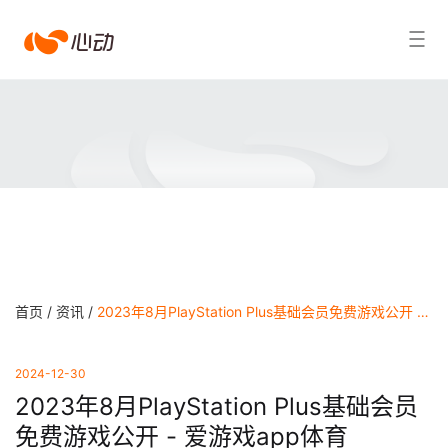
爱
搜索结果
游
戏
app
体
育
首页 /
资讯 /
2023年8月PlayStation Plus基础会员免费游戏公开 - 爱游戏app体育
2024-12-30
2023年8月PlayStation Plus基础会员
免费游戏公开 - 爱游戏app体育