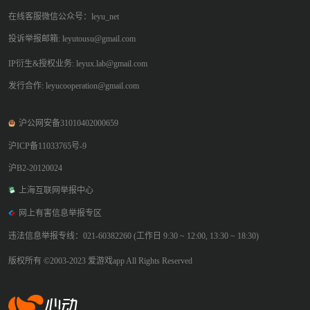
在线客服微信公众号：leyu_net
投诉举报邮箱: leyutousu@gmail.com
IP衍生&授权业务: leyux.lab@gmail.com
发行合作: leyucooperation@gmail.com
沪公网安备31010402000659
沪ICP备11033765号-9
沪B2-20120024
上海互联网举报中心
网上有害信息举报专区
违法信息举报专线：021-60382260 (工作日 9:30 ~ 12:00, 13:30 ~ 18:30)
版权所有 ©2003-2023 爱游戏app All Rights Reserved
爱游戏app体育