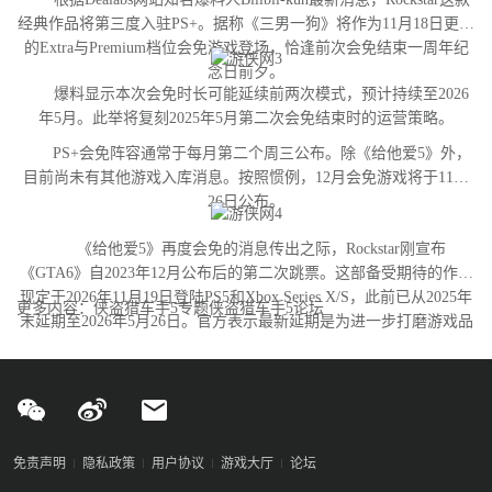
经典作品将第三度入驻PS+。据称《三男一狗》将作为11月18日更新
的Extra与Premium档位会免游戏登场，恰逢前次会免结束一周年纪
念日前夕。
爆料显示本次会免时长可能延续前两次模式，预计持续至2026
年5月。此举将复刻2025年5月第二次会免结束时的运营策略。
PS+会免阵容通常于每月第二个周三公布。除《给他爱5》外，
目前尚未有其他游戏入库消息。按照惯例，12月会免游戏将于11月
26日公布。
《给他爱5》再度会免的消息传出之际，Rockstar刚宣布
《GTA6》自2023年12月公布后的第二次跳票。这部备受期待的作品
现定于2026年11月19日登陆PS5和Xbox Series X/S，此前已从2025年
更多内容：侠盗猎车手5专题侠盗猎车手5论坛
末延期至2026年5月26日。官方表示最新延期是为进一步打磨游戏品
质。
免责声明
隐私政策
用户协议
游戏大厅
论坛