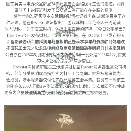
因在英美两地办公室解雇34名开发者而面临破坏工会的指控。两件
事时间上的接近引发了公众对二者可能存在关联的猜测。
曾半年前准确预测本次延期的彭博社记者杰森·施赖尔否定了这
种理论。他在ResetEra论坛指出："游戏延期半年绝非因一周前裁撤
34人所致。"对于官宣时机，他提出更直接的解释："今日公布是因为
Take-Two今日发布财报。"值得注意的是，在《GTA6》已发布的五
尽管否认当前延期与裁员相关，施赖尔承认裁员事件可能通过
次档期公告中，有四次与财报周期重合：2024年5月明确"2025年秋
打击员工士气、引发法律纠纷及高级职位空缺等问题，对未来开发
季"窗口、2025年2月重申档期及本次延期均选在财报日；首次延期
进度造成连锁反应。
公告亦在2025年5月财报前两周内发布。唯一例外是2023年12月首支
预告片公布的2025年原定窗口。
Rockstar声称被解雇员工涉嫌通过私密Discord服务器泄露公司机
密，但部分受影响雇员指控实为打压工会之举。据称被裁者均为工
会成员，涉事服务器仅讨论工作环境等工会事务。裁员前一周该工
会刚突破200人门槛(达到法律要求的10%比例)，此次裁员不仅使成
更多内容：侠盗猎车手6专题侠盗猎车手6论坛
员数跌破法定标准，更对留任员工产生寒蝉效应。