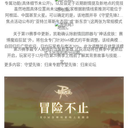
专属功能(具体细节未公开)，以及设定于近期剧情提及新地点的竞技
虽然地图具体位置尚未公布，玩家根据剧情线索推测可能位于
场地图。
阿根廷、中国甚至火星。可以确定的是，该地图并非《守望先锋2》
焦点活动公布的"亚特兰蒂斯生态园"或"新东京"(这两张为常规模式
地图)。
关于第19赛季中更新，凯勒确认除剧情回顾器与"神话皮肤：赛
博魔焰狂鼠"外，将包含专门针对6v6模式的平衡调整。该经典模式
自回归后广受欢迎，日均玩家参与度达20%。此次调整旨在修复该模
第20赛季最令人期待的当属新英雄,试玩活动将在赛季中更新后
式下出现的部分问题。
开启，玩家可于12月9日第20赛季上线前了解其背景故事与技能设
定。
更多内容：守望先锋：归来专题守望先锋：归来论坛