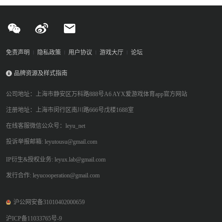
免责声明
隐私政策
用户协议
游戏大厅
论坛
品牌资源及样式指南
公司地址：上海市静安区万科路888号A6 AYX爱游戏体育app官方网站
注册地址：上海市闵行区南川路666号戊楼1688室
在线客服微信公众号：leyu_net
投诉举报邮箱: leyutousu@gmail.com
IP衍生&授权业务: leyux.lab@gmail.com
发行合作: leyucooperation@gmail.com
沪公网安备31010402000659
沪ICP备11033765号-9