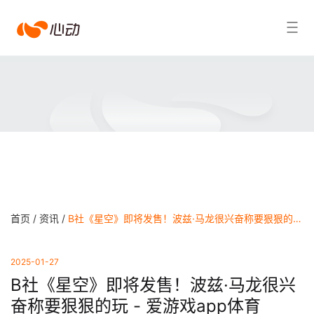
爱
搜索结果
游
戏
app
体
育
首页 /
资讯 /
B社《星空》即将发售！波兹·马龙很兴奋称要狠狠的玩 - 爱游戏app体育
2025-01-27
B社《星空》即将发售！波兹·马龙很兴
奋称要狠狠的玩 - 爱游戏app体育