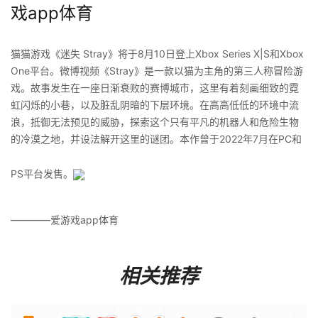
戏app体育
猫猫游戏《迷失 Stray》将于8月10日登上Xbox Series X|S和Xbox
One平台。微博视频《Stray》是一款以猫为主角的第三人称冒险游
戏。故事发生在一座日渐衰败的赛博城市，这里有着刻画细致的霓
虹闪烁的小巷，以及脏乱阴暗的下层环境。在高高低低的环境中流
浪，抵御无法预见的威胁，探索这个只有平凡的机器人和危险生物
的冷漠之地，并设法解开这里的谜团。本作曾于2022年7月在PC和
PS平台发售。
————爱游戏app体育
相关推荐