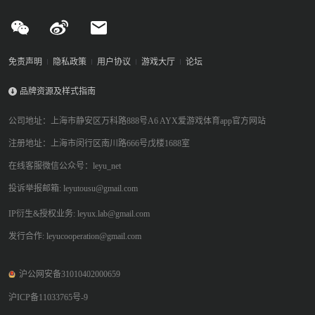
免责声明
隐私政策
用户协议
游戏大厅
论坛
品牌资源及样式指南
公司地址：上海市静安区万科路888号A6 AYX爱游戏体育app官方网站
注册地址：上海市闵行区南川路666号戊楼1688室
在线客服微信公众号：leyu_net
投诉举报邮箱: leyutousu@gmail.com
IP衍生&授权业务: leyux.lab@gmail.com
发行合作: leyucooperation@gmail.com
沪公网安备31010402000659
沪ICP备11033765号-9