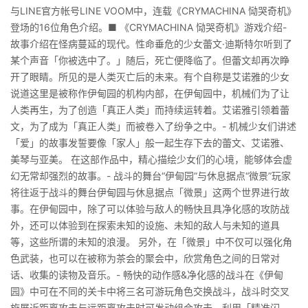
与LINE官方帐号LINE VOOM中，连载《CRYMACHINA 恸哭奇机》
登场的16位角色介绍。■ 《CRYMACHINA 恸哭奇机》游戏介绍-
故事介绍在怪病蔓延的现代。性命垂危的少女蕾文·迪斯特尔听到了
某个声音「你被选中了。」随后，死亡便降临了。但蕾文却再次睁
开了眼睛。所见的是人类灭亡后的未来。有个自称是艾诺雅的少女
说道这里是被称作伊甸园的机构内部，在伊甸园中，机械们为了让
人类再生，为了创造「真正人类」而持续运转着。艾诺雅引领着蕾
文，为了成为「真正人类」而被卷入了纷争之中。- 机械少女们讲述
「爱」的故事发誓要像「家人」般一起生存下去的蕾文、艾诺雅、
美琴与亚美。 在这部作品中，精心描绘少女们的心境，能够体会虚
幻无常却强烈的故事。- 战斗的舞台“伊甸园”与休息据点“微景”玩家
将往返于战斗的舞台伊甸园与休息据点「微景」这两个世界进行故
事。在伊甸园中，除了可以体验与敌人的畅快且具净化感的攻防战
外，还可以体验到在探索未知的设施、未知的敌人与未知的道具
等，这些所谓的未知的浪漫。 另外，在「微景」中不仅可以强化角
色武装，也可以在被称为茶会的聚会中，欣赏角色之间的日常对
话、收集的读物及音乐。- 畅快的动作感&净化感的战斗在《伊甸
园》中可在不同的关卡中将三名可游玩角色交换战斗，战斗时交叉
施展近距离攻击与远距离攻击时可发动组合攻击，利用「精准闪