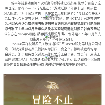
曾半年前准确预测本次延期的彭博社记者杰森·施赖尔否定了这
种理论。他在ResetEra论坛指出："游戏延期半年绝非因一周前裁撤
34人所致。"对于官宣时机，他提出更直接的解释："今日公布是因为
Take-Two今日发布财报。"值得注意的是，在《GTA6》已发布的五
尽管否认当前延期与裁员相关，施赖尔承认裁员事件可能通过
次档期公告中，有四次与财报周期重合：2024年5月明确"2025年秋
打击员工士气、引发法律纠纷及高级职位空缺等问题，对未来开发
季"窗口、2025年2月重申档期及本次延期均选在财报日；首次延期
进度造成连锁反应。
公告亦在2025年5月财报前两周内发布。唯一例外是2023年12月首支
预告片公布的2025年原定窗口。
Rockstar声称被解雇员工涉嫌通过私密Discord服务器泄露公司机
密，但部分受影响雇员指控实为打压工会之举。据称被裁者均为工
会成员，涉事服务器仅讨论工作环境等工会事务。裁员前一周该工
会刚突破200人门槛(达到法律要求的10%比例)，此次裁员不仅使成
更多内容：侠盗猎车手6专题侠盗猎车手6论坛
员数跌破法定标准，更对留任员工产生寒蝉效应。