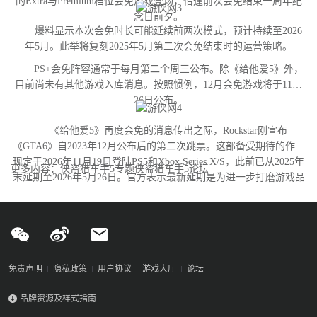
的Extra与Premium档位会免游戏登场，恰逢前次会免结束一周年纪
念日前夕。
爆料显示本次会免时长可能延续前两次模式，预计持续至2026
年5月。此举将复刻2025年5月第二次会免结束时的运营策略。
PS+会免阵容通常于每月第二个周三公布。除《给他爱5》外，
目前尚未有其他游戏入库消息。按照惯例，12月会免游戏将于11月
26日公布。
《给他爱5》再度会免的消息传出之际，Rockstar刚宣布
《GTA6》自2023年12月公布后的第二次跳票。这部备受期待的作品
现定于2026年11月19日登陆PS5和Xbox Series X/S，此前已从2025年
更多内容：侠盗猎车手5专题侠盗猎车手5论坛
末延期至2026年5月26日。官方表示最新延期是为进一步打磨游戏品
质。
免责声明
隐私政策
用户协议
游戏大厅
论坛
品牌资源及样式指南