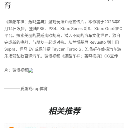
育
《飙酷车神：轰鸣盛典》游戏玩法介绍宣传片，本作将于2023年9
月14日发售，登陆PS5、PS4、Xbox Series X|S、Xbox One和PC
平台。探索美丽的夏威夷欧胡岛，潜入不同的汽车文化世界，独自
完成新的挑战，与朋友一起或对抗。从兰博基尼 Revuelto 到丰田
Supra、悍马 EV 或保时捷 Taycan Turbo S，准备好在终极汽车游
乐场驾驶数百辆汽车。微博视频《飙酷车神：轰鸣盛典》CG宣传
片：微博视频
————爱游戏app体育
相关推荐