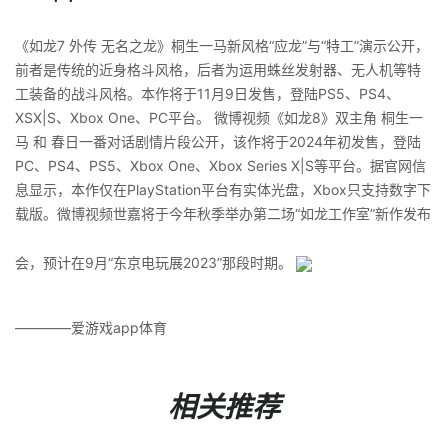
《如龙7 外传 无名之龙》桐生一马新风格“应龙”与“特工”演示公开，
前者是传统的近身格斗风格，后者为运用蛛丝发射器、无人机等特
工装备的战斗风格。本作将于11月9日发售，登陆PS5、PS4、
XSX|S、Xbox One、PC平台。 微博视频《如龙8》双主角 桐生一
马 和 春日一番对话剧情片段公开，该作将于2024年初发售，登陆
PC、PS4、PS5、Xbox One、Xbox Series X|S等平台。据官网信
息显示，本作仅在PlayStation平台有实体光盘，Xbox只支持数字下
载版。微博视频世嘉将于今年秋季举办第二场“如龙工作室”新作发布
会，预计在9月“东京电玩展2023”那段时期。 ​​​
————爱游戏app体育
相关推荐