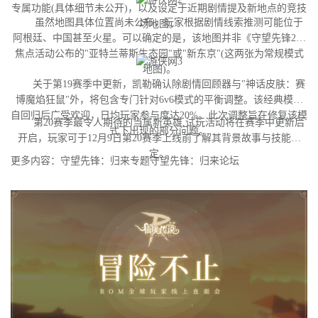
专属功能(具体细节未公开)，以及设定于近期剧情提及新地点的竞技
虽然地图具体位置尚未公布，玩家根据剧情线索推测可能位于
场地图。
阿根廷、中国甚至火星。可以确定的是，该地图并非《守望先锋2》
焦点活动公布的"亚特兰蒂斯生态园"或"新东京"(这两张为常规模式
地图)。
关于第19赛季中更新，凯勒确认除剧情回顾器与"神话皮肤：赛
博魔焰狂鼠"外，将包含专门针对6v6模式的平衡调整。该经典模式
自回归后广受欢迎，日均玩家参与度达20%。此次调整旨在修复该模
第20赛季最令人期待的当属新英雄,试玩活动将在赛季中更新后
式下出现的部分问题。
开启，玩家可于12月9日第20赛季上线前了解其背景故事与技能设
定。
更多内容：守望先锋：归来专题守望先锋：归来论坛