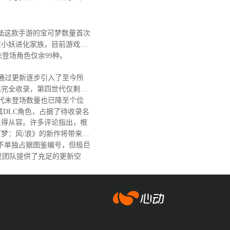
陆这款手游的宝可梦数量首次
蛋小妖进化家族，目前游戏图
，未登场角色仅余99种。
戏通过更新逐步引入了至今所
已完全收录，第四世代仅剩阿
代未登场数量也已降至个位
其DLC角色，占据了待收录名
得从容。许多评论指出，根
梦：风/浪》的新作将带来大
不单独占据图鉴编号，但极巨
发团队提供了充足的更新空
爱游戏app体育