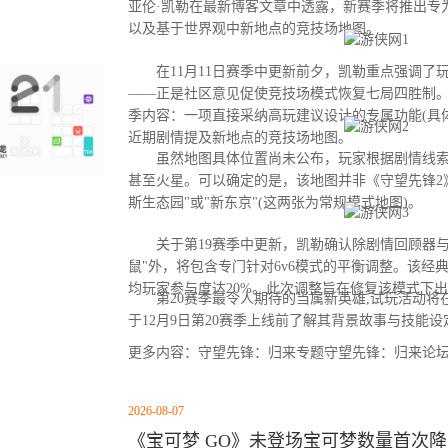
亚伦·凯勒在最新博客文章中透露，新赛季将推出专
以及基于世界观中新地点的竞技场地图。
在11月11日赛季中更新前夕，凯勒重点强调了
——正是社区意见促使竞技场模式恢复七局四胜制。
季内容：一项直接采纳高玩建议设计的专属功能(具
近期剧情提及新地点的竞技场地图。
虽然地图具体位置尚未公布，玩家根据剧情线索
甚至火星。可以确定的是，该地图并非《守望先锋2
斯生态园"或"新东京"(这两张为常规模式地图)。
关于第19赛季中更新，凯勒确认除剧情回顾器与
鼠"外，将包含专门针对6v6模式的平衡调整。该经
均玩家参与度达20%。此次调整旨在修复该模式下
第20赛季最令人期待的当属新英雄,试玩活动将
于12月9日第20赛季上线前了解其背景故事与技能设
更多内容：守望先锋：归来专题守望先锋：归来论
2026-08-07
《宝可梦 GO》未登场宝可梦数量首次降至