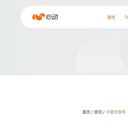
爱
游戏
T
游
戏
搜索结果
app
体
育
首页 /
资讯 /
卡普空宣布《