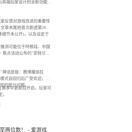
为高端玩家设计的全新功能，
玩家反馈对游戏改进的重要性
文章末尾他首次剧透第20赛
体细节未公开)，以及设定于
推测可能位于阿根廷、中国
》焦点活动公布的"亚特兰蒂
"神话皮肤：赛博魔焰狂
典模式自回归后广受欢迎，日
出现的部分问题。
在赛季中更新后开启，玩家可
定。
坛
两位数！ - 爱游戏