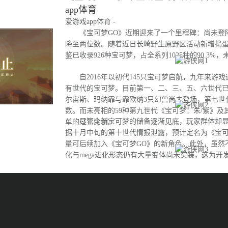
app体育
爱游戏app体育 -
《宝可梦GO》近期迎来了一个里程碑：尚未登
降至两位数。随着近日长崎野生原野区活动新增捣
鉴已收录926种宝可梦，占全系列1025种的90.3%
自2016年以初代145只宝可梦启航，九年来游
有世代的宝可梦。目前第一、二、三、五、六世代
尔宙斯、玛纳霏与霏欧纳3只幻兽尚未登场，第七世
数。而未亮相的59种第九世代《宝可梦：朱/紫》及
尽管全新宝可梦的储备逐渐见底，玩家群体却显
单的过半比例。
据十月中旬的第十世代情报泄露，预计定名为《宝可
量可后续加入《宝可梦GO》的新角色。此外，虽然
化与mega进化形态仍有大量变体尚未实装，这为开
间。