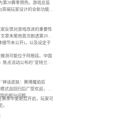
第20赛季预热。游戏总监
为高端玩家设计的全新功能，
玩家反馈对游戏改进的重要性
文章末尾他首次剧透第20赛
体细节未公开)，以及设定于
推测可能位于阿根廷、中国
》焦点活动公布的"亚特兰蒂
"神话皮肤：赛博魔焰狂
典模式自回归后广受欢迎，日
出现的部分问题。
在赛季中更新后开启，玩家可
定。
坛