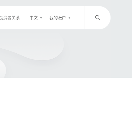
投资者关系
中文
我的账户
/
中文
EN
登录
充值
客服