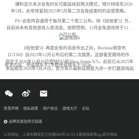
爆料显示本次会免时长可能延续前两次模式，预计持续至2026
年5月。此举将复刻2025年5月第二次会免结束时的运营策略。
PS+会免阵容通常于每月第二个周三公布。除《给他爱5》外，
目前尚未有其他游戏入库消息。按照惯例，12月会免游戏将于11月
26日公布。
《给他爱5》再度会免的消息传出之际，Rockstar刚宣布
《GTA6》自2023年12月公布后的第二次跳票。这部备受期待的作品
现定于2026年11月19日登陆PS5和Xbox Series X/S，此前已从2025年
更多内容：侠盗猎车手5专题侠盗猎车手5论坛
末延期至2026年5月26日。官方表示最新延期是为进一步打磨游戏品
质。
免责声明
隐私政策
用户协议
游戏大厅
论坛
品牌资源及样式指南
公司地址：上海市静安区万科路888号A6 AYX爱游戏体育app官方网站