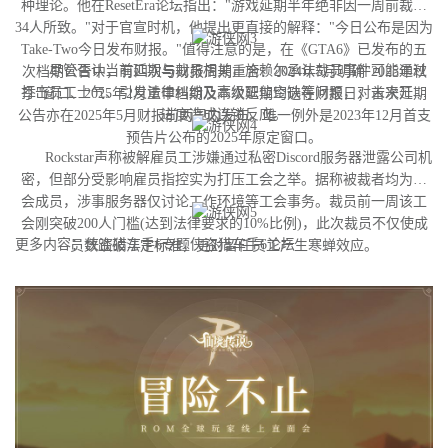
种理论。他在ResetEra论坛指出："游戏延期半年绝非因一周前裁撤
34人所致。"对于官宣时机，他提出更直接的解释："今日公布是因为
Take-Two今日发布财报。"值得注意的是，在《GTA6》已发布的五
尽管否认当前延期与裁员相关，施赖尔承认裁员事件可能通过
次档期公告中，有四次与财报周期重合：2024年5月明确"2025年秋
打击员工士气、引发法律纠纷及高级职位空缺等问题，对未来开发
季"窗口、2025年2月重申档期及本次延期均选在财报日；首次延期
进度造成连锁反应。
公告亦在2025年5月财报前两周内发布。唯一例外是2023年12月首支
预告片公布的2025年原定窗口。
Rockstar声称被解雇员工涉嫌通过私密Discord服务器泄露公司机
密，但部分受影响雇员指控实为打压工会之举。据称被裁者均为工
会成员，涉事服务器仅讨论工作环境等工会事务。裁员前一周该工
会刚突破200人门槛(达到法律要求的10%比例)，此次裁员不仅使成
更多内容：侠盗猎车手6专题侠盗猎车手6论坛
员数跌破法定标准，更对留任员工产生寒蝉效应。