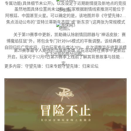
专属功能(具体细节未公开)，以及设定于近期剧情提及新地点的竞技
虽然地图具体位置尚未公布，玩家根据剧情线索推测可能位于
场地图。
阿根廷、中国甚至火星。可以确定的是，该地图并非《守望先锋2》
焦点活动公布的"亚特兰蒂斯生态园"或"新东京"(这两张为常规模式
地图)。
关于第19赛季中更新，凯勒确认除剧情回顾器与"神话皮肤：赛
博魔焰狂鼠"外，将包含专门针对6v6模式的平衡调整。该经典模式
自回归后广受欢迎，日均玩家参与度达20%。此次调整旨在修复该模
第20赛季最令人期待的当属新英雄,试玩活动将在赛季中更新后
式下出现的部分问题。
开启，玩家可于12月9日第20赛季上线前了解其背景故事与技能设
定。
更多内容：守望先锋：归来专题守望先锋：归来论坛