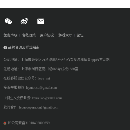
质。
免责声明
隐私政策
用户协议
游戏大厅
论坛
品牌资源及样式指南
公司地址：上海市静安区万科路888号A6 AYX爱游戏体育app官方网站
注册地址：上海市闵行区南川路666号戊楼1688室
在线客服微信公众号：leyu_net
投诉举报邮箱: leyutousu@gmail.com
IP衍生&授权业务: leyux.lab@gmail.com
发行合作: leyucooperation@gmail.com
沪公网安备31010402000659