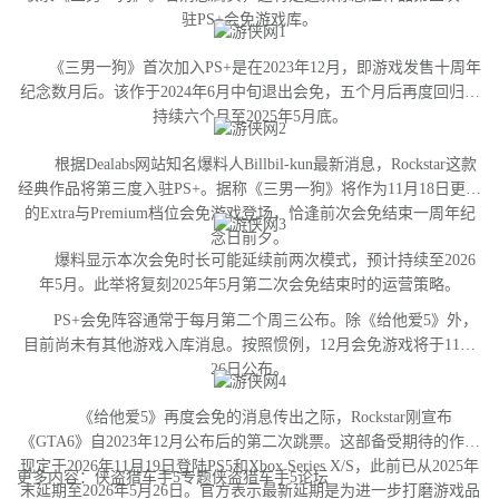
驻PS+会免游戏库。
《三男一狗》首次加入PS+是在2023年12月，即游戏发售十周年
纪念数月后。该作于2024年6月中旬退出会免，五个月后再度回归并
持续六个月至2025年5月底。
根据Dealabs网站知名爆料人Billbil-kun最新消息，Rockstar这款
经典作品将第三度入驻PS+。据称《三男一狗》将作为11月18日更新
的Extra与Premium档位会免游戏登场，恰逢前次会免结束一周年纪
念日前夕。
爆料显示本次会免时长可能延续前两次模式，预计持续至2026
年5月。此举将复刻2025年5月第二次会免结束时的运营策略。
PS+会免阵容通常于每月第二个周三公布。除《给他爱5》外，
目前尚未有其他游戏入库消息。按照惯例，12月会免游戏将于11月
26日公布。
《给他爱5》再度会免的消息传出之际，Rockstar刚宣布
《GTA6》自2023年12月公布后的第二次跳票。这部备受期待的作品
现定于2026年11月19日登陆PS5和Xbox Series X/S，此前已从2025年
更多内容：侠盗猎车手5专题侠盗猎车手5论坛
末延期至2026年5月26日。官方表示最新延期是为进一步打磨游戏品