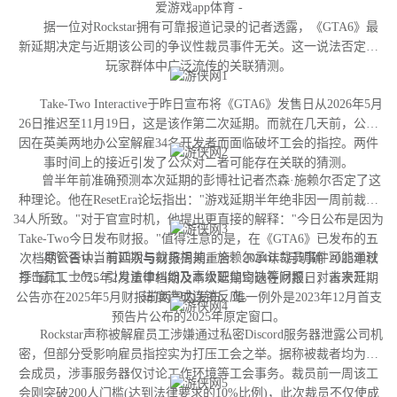
爱游戏app体育 -
据一位对Rockstar拥有可靠报道记录的记者透露，《GTA6》最
新延期决定与近期该公司的争议性裁员事件无关。这一说法否定了
玩家群体中广泛流传的关联猜测。
Take-Two Interactive于昨日宣布将《GTA6》发售日从2026年5月
26日推迟至11月19日，这是该作第二次延期。而就在几天前，公司
因在英美两地办公室解雇34名开发者而面临破坏工会的指控。两件
事时间上的接近引发了公众对二者可能存在关联的猜测。
曾半年前准确预测本次延期的彭博社记者杰森·施赖尔否定了这
种理论。他在ResetEra论坛指出："游戏延期半年绝非因一周前裁撤
34人所致。"对于官宣时机，他提出更直接的解释："今日公布是因为
Take-Two今日发布财报。"值得注意的是，在《GTA6》已发布的五
尽管否认当前延期与裁员相关，施赖尔承认裁员事件可能通过
次档期公告中，有四次与财报周期重合：2024年5月明确"2025年秋
打击员工士气、引发法律纠纷及高级职位空缺等问题，对未来开发
季"窗口、2025年2月重申档期及本次延期均选在财报日；首次延期
进度造成连锁反应。
公告亦在2025年5月财报前两周内发布。唯一例外是2023年12月首支
预告片公布的2025年原定窗口。
Rockstar声称被解雇员工涉嫌通过私密Discord服务器泄露公司机
密，但部分受影响雇员指控实为打压工会之举。据称被裁者均为工
会成员，涉事服务器仅讨论工作环境等工会事务。裁员前一周该工
会刚突破200人门槛(达到法律要求的10%比例)，此次裁员不仅使成