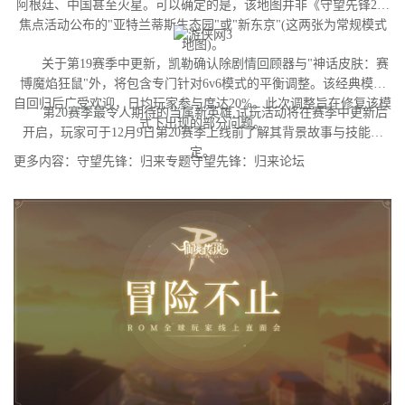
阿根廷、中国甚至火星。可以确定的是，该地图并非《守望先锋2》
焦点活动公布的"亚特兰蒂斯生态园"或"新东京"(这两张为常规模式
地图)。
关于第19赛季中更新，凯勒确认除剧情回顾器与"神话皮肤：赛
博魔焰狂鼠"外，将包含专门针对6v6模式的平衡调整。该经典模式
自回归后广受欢迎，日均玩家参与度达20%。此次调整旨在修复该模
第20赛季最令人期待的当属新英雄,试玩活动将在赛季中更新后
式下出现的部分问题。
开启，玩家可于12月9日第20赛季上线前了解其背景故事与技能设
定。
更多内容：守望先锋：归来专题守望先锋：归来论坛