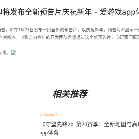
将发布全新预告片庆祝新年 - 爱游戏app
告，将在1月21日发布一则全新的预告片，以庆祝新年。预告片将展示一段
些创新点。《影之刃零》的开发团队希望通过这个新预告片，向玩家们展
结果。
相关推荐
2026-08-07
《守望先锋2》第20赛季：全新地图与高玩
app体育