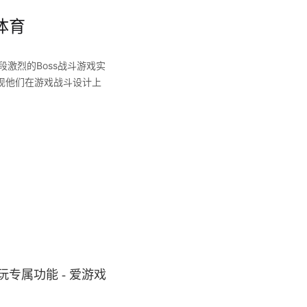
体育
激烈的Boss战斗游戏实
现他们在游戏战斗设计上
专属功能 - 爱游戏