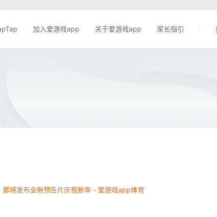
apTap
加入爱游戏app
关于爱游戏app
家长指引
即将发布全新预告片庆祝新年 - 爱游戏app体育