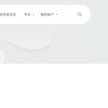
投资者关系
中文
我的账户
/
中文
EN
登录
充值
客服