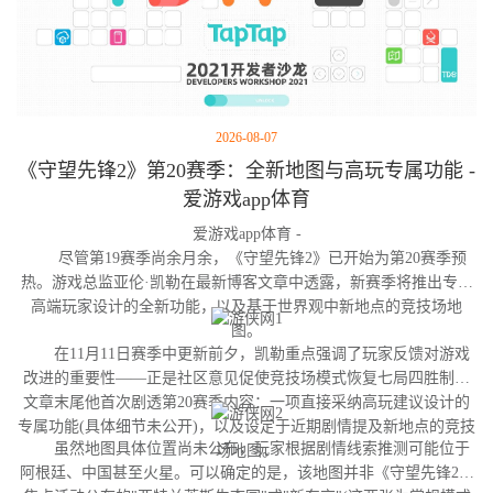
2026-08-07
《守望先锋2》第20赛季：全新地图与高玩专属功能 -
爱游戏app体育
爱游戏app体育 -
尽管第19赛季尚余月余，《守望先锋2》已开始为第20赛季预
热。游戏总监亚伦·凯勒在最新博客文章中透露，新赛季将推出专为
高端玩家设计的全新功能，以及基于世界观中新地点的竞技场地
图。
在11月11日赛季中更新前夕，凯勒重点强调了玩家反馈对游戏
改进的重要性——正是社区意见促使竞技场模式恢复七局四胜制。
文章末尾他首次剧透第20赛季内容：一项直接采纳高玩建议设计的
专属功能(具体细节未公开)，以及设定于近期剧情提及新地点的竞技
虽然地图具体位置尚未公布，玩家根据剧情线索推测可能位于
场地图。
阿根廷、中国甚至火星。可以确定的是，该地图并非《守望先锋2》