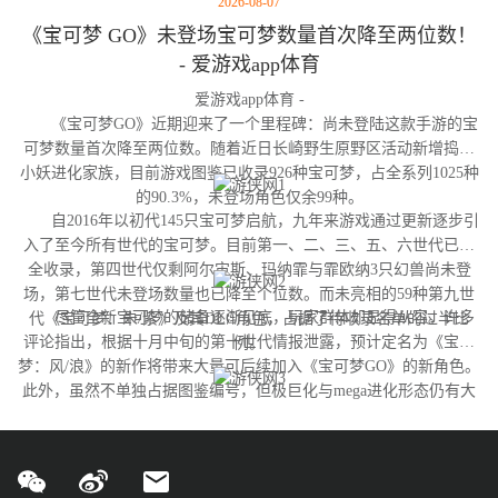
2026-08-07
《宝可梦 GO》未登场宝可梦数量首次降至两位数！
- 爱游戏app体育
爱游戏app体育 -
《宝可梦GO》近期迎来了一个里程碑：尚未登陆这款手游的宝
可梦数量首次降至两位数。随着近日长崎野生原野区活动新增捣蛋
小妖进化家族，目前游戏图鉴已收录926种宝可梦，占全系列1025种
的90.3%，未登场角色仅余99种。
自2016年以初代145只宝可梦启航，九年来游戏通过更新逐步引
入了至今所有世代的宝可梦。目前第一、二、三、五、六世代已完
全收录，第四世代仅剩阿尔宙斯、玛纳霏与霏欧纳3只幻兽尚未登
场，第七世代未登场数量也已降至个位数。而未亮相的59种第九世
尽管全新宝可梦的储备逐渐见底，玩家群体却显得从容。许多
代《宝可梦：朱/紫》及其DLC角色，占据了待收录名单的过半比
评论指出，根据十月中旬的第十世代情报泄露，预计定名为《宝可
例。
梦：风/浪》的新作将带来大量可后续加入《宝可梦GO》的新角色。
此外，虽然不单独占据图鉴编号，但极巨化与mega进化形态仍有大
量变体尚未实装，这为开发团队提供了充足的更新空间。