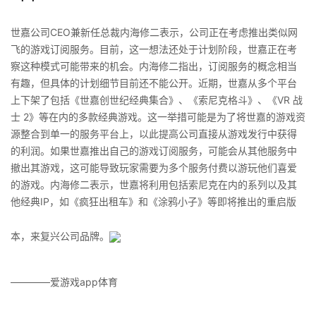
世嘉公司CEO兼新任总裁内海修二表示，公司正在考虑推出类似网
飞的游戏订阅服务。目前，这一想法还处于计划阶段，世嘉正在考
察这种模式可能带来的机会。内海修二指出，订阅服务的概念相当
有趣，但具体的计划细节目前还不能公开。近期，世嘉从多个平台
上下架了包括《世嘉创世纪经典集合》、《索尼克格斗》、《VR 战
士 2》等在内的多款经典游戏。这一举措可能是为了将世嘉的游戏资
源整合到单一的服务平台上，以此提高公司直接从游戏发行中获得
的利润。如果世嘉推出自己的游戏订阅服务，可能会从其他服务中
撤出其游戏，这可能导致玩家需要为多个服务付费以游玩他们喜爱
的游戏。内海修二表示，世嘉将利用包括索尼克在内的系列以及其
他经典IP，如《疯狂出租车》和《涂鸦小子》等即将推出的重启版
本，来复兴公司品牌。
————爱游戏app体育