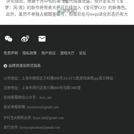
评论指出，根据十月中旬的第十世代情报泄露，预计定名为《宝可
例。
梦：风/浪》的新作将带来大量可后续加入《宝可梦GO》的新角色。
此外，虽然不单独占据图鉴编号，但极巨化与mega进化形态仍有大
量变体尚未实装，这为开发团队提供了充足的更新空间。
免责声明
隐私政策
用户协议
游戏大厅
论坛
品牌资源及样式指南
公司地址：上海市静安区万科路888号A6 AYX爱游戏体育app官方网站
注册地址：上海市闵行区南川路666号戊楼1688室
在线客服微信公众号：leyu_net
投诉举报邮箱: leyutousu@gmail.com
IP衍生&授权业务: leyux.lab@gmail.com
发行合作: leyucooperation@gmail.com