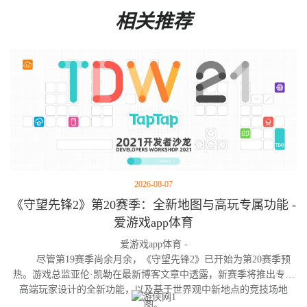
相关推荐
2026-08-07
《守望先锋2》第20赛季：全新地图与高玩专属功能 -
爱游戏app体育
爱游戏app体育 -
尽管第19赛季尚余月余，《守望先锋2》已开始为第20赛季预
热。游戏总监亚伦·凯勒在最新博客文章中透露，新赛季将推出专为
高端玩家设计的全新功能，以及基于世界观中新地点的竞技场地
图。