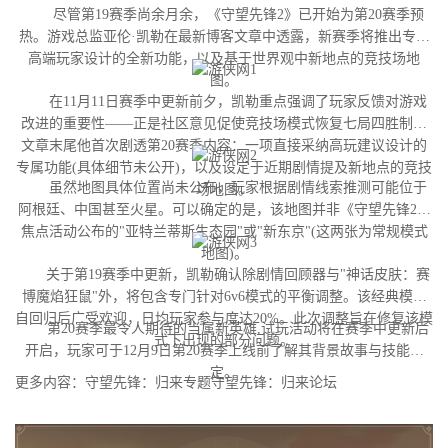
尽管第19赛季尚余月余，《守望先锋2》已开始为第20赛季预
热。游戏总监亚伦·凯勒在最新博客文章中透露，新赛季将推出专为
高端玩家设计的全新功能，以及基于世界观中新地点的竞技场地
图。
在11月11日赛季中更新前夕，凯勒重点强调了玩家反馈对游戏
改进的重要性——正是社区意见促使竞技场模式恢复七局四胜制。
文章末尾他首次剧透第20赛季内容：一项直接采纳高玩建议设计的
专属功能(具体细节未公开)，以及设定于近期剧情提及新地点的竞技
虽然地图具体位置尚未公布，玩家根据剧情线索推测可能位于
场地图。
阿根廷、中国甚至火星。可以确定的是，该地图并非《守望先锋2》
焦点活动公布的"亚特兰蒂斯生态园"或"新东京"(这两张为常规模式
地图)。
关于第19赛季中更新，凯勒确认除剧情回顾器与"神话皮肤：赛
博魔焰狂鼠"外，将包含专门针对6v6模式的平衡调整。该经典模式
自回归后广受欢迎，日均玩家参与度达20%。此次调整旨在修复该模
第20赛季最令人期待的当属新英雄,试玩活动将在赛季中更新后
式下出现的部分问题。
开启，玩家可于12月9日第20赛季上线前了解其背景故事与技能设
定。
更多内容：守望先锋：归来专题守望先锋：归来论坛