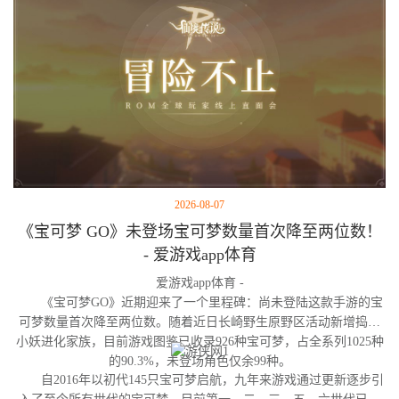
2026-08-07
《宝可梦 GO》未登场宝可梦数量首次降至两位数！
- 爱游戏app体育
爱游戏app体育 -
《宝可梦GO》近期迎来了一个里程碑：尚未登陆这款手游的宝
可梦数量首次降至两位数。随着近日长崎野生原野区活动新增捣蛋
小妖进化家族，目前游戏图鉴已收录926种宝可梦，占全系列1025种
的90.3%，未登场角色仅余99种。
自2016年以初代145只宝可梦启航，九年来游戏通过更新逐步引