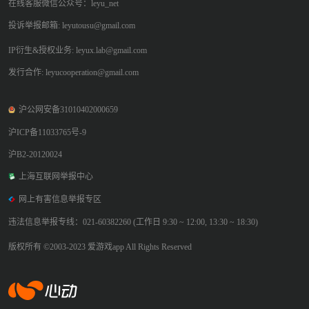
在线客服微信公众号：leyu_net
投诉举报邮箱: leyutousu@gmail.com
IP衍生&授权业务: leyux.lab@gmail.com
发行合作: leyucooperation@gmail.com
沪公网安备31010402000659
沪ICP备11033765号-9
沪B2-20120024
上海互联网举报中心
网上有害信息举报专区
违法信息举报专线：021-60382260 (工作日 9:30 ~ 12:00, 13:30 ~ 18:30)
版权所有 ©2003-2023 爱游戏app All Rights Reserved
爱游戏app体育