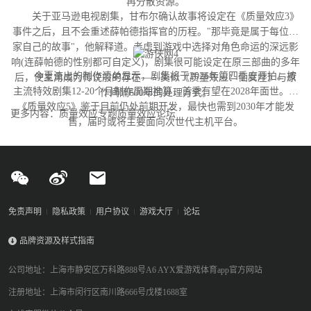
再分散资源。
关于亚马逊电视剧集，甘布尔确认故事将设定在《质量效应3》
事件之后，且不会重述薛帕德指挥官的历程。"那毕竟是属于每位玩
家自己的故事"，他解释道。考虑到游戏中选择对角色命运的深远影
响(连薛帕德的性别都可自定义)，剧集很可能设定在原三部曲的多年
今夏流出的制作清单显示，剧集将于2026年第四季度开拍。按
后，使主角成为传说般的存在——类似《质量效应：仙女座》与原
主流特效剧集12-20个月制作周期推算，首季有望在2028年面世。而
作间隔600年的处理方式。
《质量效应5》鉴于目前仍处前期开发，最快也需到2030年才能发
更多内容：质量效应专题质量效应论坛
售，届时或将主要面向次世代主机平台。
免责声明
隐私政策
用户协议
游戏大厅
论坛
品牌资源及样式指南
公司地址：上海市静安区万科路888号A6 AYX爱游戏体育app官方网站
注册地址：上海市闵行区南川路666号戊楼1688室