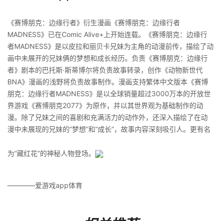
《赛博朋克：边缘行者》衍生漫画《赛博朋克：边缘行者
MADNESS》已在Comic Alive+上开始连载。《赛博朋克：边缘行
者MADNESS》是以皮拉和丽贝卡兄妹为主角的动漫前传，描绘了动
画中未展开的兄妹俩的梦想和成长经历。负责《赛博朋克：边缘行
者》剧本的巴托斯·斯蒂博尔将负责故事转录，创作《动物新世代
BNA》漫画的浅野将负责故事制作。漫画支持繁体中文版本《赛博
朋克：边缘行者MADNESS》是以全球销量超过3000万本的开放世
界游戏《赛博朋克2077》为原作，并以其世界观为基础制作的动
漫。除了兄妹之间的喜剧和充满活力的动作外，还深入描绘了在动
漫中未展现的兄妹的“梦想”和“成长”，故事内容深刻吸引人。更有名
为“藏红花”的神秘人物登场。
————爱游戏app体育