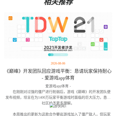
相关推荐
2026-08-06
《巅峰》开发团队回应游戏平衡：恳请玩家保持耐心
- 爱游戏app体育
爱游戏app体育 -
在刚刚对过强的僵尸进行削弱后，游戏《巅峰》的开发团队便
发布视频，坦言在为1400万玩家平衡游戏时面临的巨大压力，恳请
社区给予更多理解。
本周推出的更新为这款合作攀岩游戏加入了僵尸敌人，但玩家