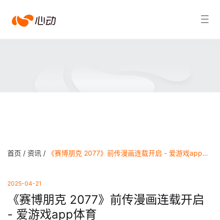
爱
搜索结果
游
戏
app
体
育
首页 /
资讯 /
《赛博朋克 2077》前传漫画连载开启 - 爱游戏app体育
2025-04-21
《赛博朋克 2077》前传漫画连载开启
- 爱游戏app体育