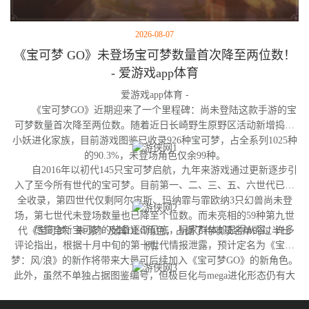
2026-08-07
《宝可梦 GO》未登场宝可梦数量首次降至两位数！
- 爱游戏app体育
爱游戏app体育 -
《宝可梦GO》近期迎来了一个里程碑：尚未登陆这款手游的宝
可梦数量首次降至两位数。随着近日长崎野生原野区活动新增捣蛋
小妖进化家族，目前游戏图鉴已收录926种宝可梦，占全系列1025种
的90.3%，未登场角色仅余99种。
自2016年以初代145只宝可梦启航，九年来游戏通过更新逐步引
入了至今所有世代的宝可梦。目前第一、二、三、五、六世代已完
全收录，第四世代仅剩阿尔宙斯、玛纳霏与霏欧纳3只幻兽尚未登
场，第七世代未登场数量也已降至个位数。而未亮相的59种第九世
尽管全新宝可梦的储备逐渐见底，玩家群体却显得从容。许多
代《宝可梦：朱/紫》及其DLC角色，占据了待收录名单的过半比
评论指出，根据十月中旬的第十世代情报泄露，预计定名为《宝可
例。
梦：风/浪》的新作将带来大量可后续加入《宝可梦GO》的新角色。
此外，虽然不单独占据图鉴编号，但极巨化与mega进化形态仍有大
量变体尚未实装，这为开发团队提供了充足的更新空间。