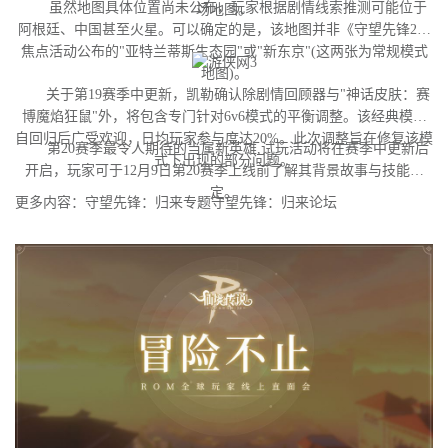
虽然地图具体位置尚未公布，玩家根据剧情线索推测可能位于
场地图。
阿根廷、中国甚至火星。可以确定的是，该地图并非《守望先锋2》
焦点活动公布的"亚特兰蒂斯生态园"或"新东京"(这两张为常规模式
地图)。
关于第19赛季中更新，凯勒确认除剧情回顾器与"神话皮肤：赛
博魔焰狂鼠"外，将包含专门针对6v6模式的平衡调整。该经典模式
自回归后广受欢迎，日均玩家参与度达20%。此次调整旨在修复该模
第20赛季最令人期待的当属新英雄,试玩活动将在赛季中更新后
式下出现的部分问题。
开启，玩家可于12月9日第20赛季上线前了解其背景故事与技能设
定。
更多内容：守望先锋：归来专题守望先锋：归来论坛