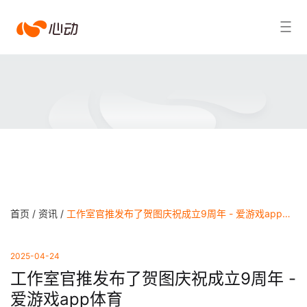
爱
搜索结果
游
戏
app
体
育
首页 /
资讯 /
工作室官推发布了贺图庆祝成立9周年 - 爱游戏app体育
2025-04-24
工作室官推发布了贺图庆祝成立9周年 -
爱游戏app体育