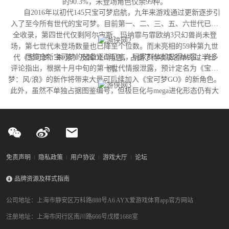
的90.3%，未登场角色仅余99种。
自2016年以初代145只宝可梦启航，九年来游戏通过更新逐步引
入了至今所有世代的宝可梦。目前第一、二、三、五、六世代已完
全收录，第四世代仅剩阿尔宙斯、玛纳霏与霏欧纳3只幻兽尚未登
场，第七世代未登场数量也已降至个位数。而未亮相的59种第九世
尽管全新宝可梦的储备逐渐见底，玩家群体却显得从容。许多
代《宝可梦：朱/紫》及其DLC角色，占据了待收录名单的过半比
评论指出，根据十月中旬的第十世代情报泄露，预计定名为《宝可
例。
梦：风/浪》的新作将带来大量可后续加入《宝可梦GO》的新角色。
此外，虽然不单独占据图鉴编号，但极巨化与mega进化形态仍有大
量变体尚未实装，这为开发团队提供了充足的更新空间。
免责声明
隐私政策
用户协议
游戏大厅
论坛
品牌资源及样式指南
公司地址：上海市静安区万科路888号A6 AYX爱游戏体育app官方网站
注册地址：上海市闵行区南川路666号戊楼1688室