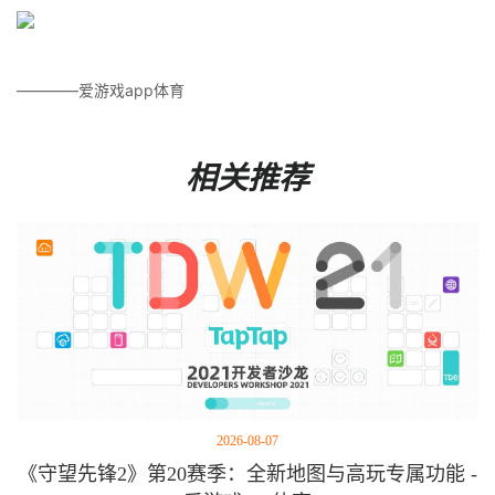
————爱游戏app体育
相关推荐
2026-08-07
《守望先锋2》第20赛季：全新地图与高玩专属功能 -