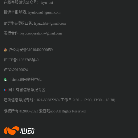
在线客服微信公众号：leyu_net
投诉举报邮箱: leyutousu@gmail.com
IP衍生&授权业务: leyux.lab@gmail.com
发行合作: leyucooperation@gmail.com
沪公网安备31010402000659
沪ICP备11033765号-9
沪B2-20120024
上海互联网举报中心
网上有害信息举报专区
违法信息举报专线：021-60382260 (工作日 9:30 ~ 12:00, 13:30 ~ 18:30)
版权所有 ©2003-2023 爱游戏app All Rights Reserved
爱游戏app体育