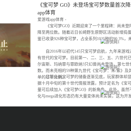
《宝可梦 GO》未登场宝可梦数量首次降至
app体育
爱游戏app体育 -
《宝可梦GO》近期迎来了一个里程碑：尚未登
降至两位数。随着近日长崎野生原野区活动新增捣
鉴已收录926种宝可梦，占全系列1025种的90.3%
自2016年以初代145只宝可梦启航，九年来游
有世代的宝可梦。目前第一、二、三、五、六世代
尔宙斯、玛纳霏与霏欧纳3只幻兽尚未登场，第七世
数。而未亮相的59种第九世代《宝可梦：朱/紫》及
尽管全新宝可梦的储备逐渐见底，玩家群体却显
单的过半比例。
据十月中旬的第十世代情报泄露，预计定名为《宝可
量可后续加入《宝可梦GO》的新角色。此外，虽然
化与mega进化形态仍有大量变体尚未实装，这为开
间。