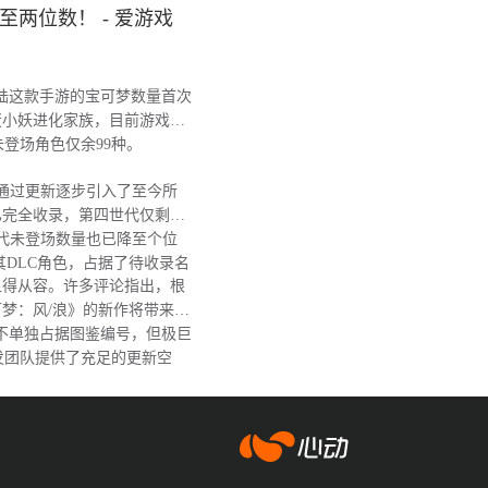
两位数！ - 爱游戏
陆这款手游的宝可梦数量首次
蛋小妖进化家族，目前游戏图
，未登场角色仅余99种。
戏通过更新逐步引入了至今所
已完全收录，第四世代仅剩阿
代未登场数量也已降至个位
其DLC角色，占据了待收录名
得从容。许多评论指出，根
梦：风/浪》的新作将带来大
不单独占据图鉴编号，但极巨
发团队提供了充足的更新空
爱游戏app体育