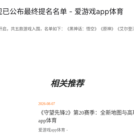
已公布最终提名名单 - 爱游戏app体育
票开启，共五款游戏入围，名单如下：《黑神话：悟空》《原神》《艾尔登
相关推荐
2026-08-07
《守望先锋2》第20赛季：全新地图与高玩
app体育
爱游戏app体育 -