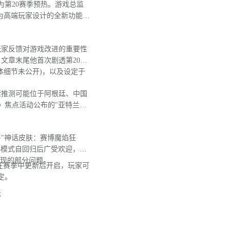
第20赛季预热。游戏总监
为高端玩家设计的全新功能，
玩家反馈对游戏改进的重要性
文章末尾他首次剧透第20赛
体细节未公开)，以及设定于
推测可能位于阿根廷、中国
》焦点活动公布的"亚特兰蒂
"神话皮肤：赛博魔焰狂
典模式自回归后广受欢迎，日
出现的部分问题。
在赛季中更新后开启，玩家可
定。
坛