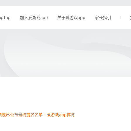
apTap
加入爱游戏app
关于爱游戏app
家长指引
现已公布最终提名名单 - 爱游戏app体育