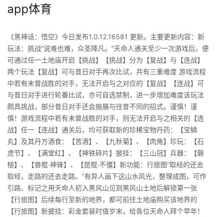
app体育
《黑神话：悟空》今日发布1.0.12.16581 更新。主要更新内容：新
玩法：挑战“说难也难，众圣降凡。”天命人通关至少一次游戏后，便
可通过任一土地庙开启【挑战】【挑战】分为【复战】与【连战】
两个玩法【复战】可与昔日对手再次比试，共有三重难度 游戏流程
中若有未曾战胜的对手，无法开启与之对应的【复战】【连战】可
与昔日对手进行轮番比试，亦可自选禁制，进一步增加难度该玩法
颇具挑战，部分昔日对手还会施展与往昔不同的招式。谨慎！谨
慎！游戏流程中若有未曾战胜的对手，则无法开启与之相关的【连
战】任一【连战】通关后，均可获取新的珍稀宝物丹药：【宝鳞
丸】及其丹方酒食：【苦酒】、【九秋菊】、【肉角】珍玩：【石
虎节】、【满堂红】、【神铁碎片】披挂：【三山冠】兵器：【磬
槌】、【兽棍·神锋】、【昆棍·不僵】新功能：行旅图“取经的还去
取经，走路的还去走路。”有异人画下这山水风光，整理成图，可作
引路、标记之用天命人初入黑风山见到黑风山土地后解锁第一张
【行旅图】后续每行至新的地界，都可前往土地庙购买该地界的
【行旅图】新披挂：彩金套装时值岁末，给各位天命人拜个早年！