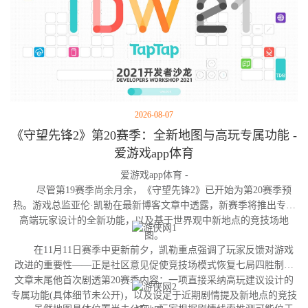
2026-08-07
《守望先锋2》第20赛季：全新地图与高玩专属功能 -
爱游戏app体育
爱游戏app体育 -
尽管第19赛季尚余月余，《守望先锋2》已开始为第20赛季预
热。游戏总监亚伦·凯勒在最新博客文章中透露，新赛季将推出专为
高端玩家设计的全新功能，以及基于世界观中新地点的竞技场地
图。
在11月11日赛季中更新前夕，凯勒重点强调了玩家反馈对游戏
改进的重要性——正是社区意见促使竞技场模式恢复七局四胜制。
文章末尾他首次剧透第20赛季内容：一项直接采纳高玩建议设计的
专属功能(具体细节未公开)，以及设定于近期剧情提及新地点的竞技