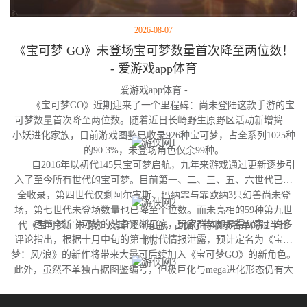
2026-08-07
《宝可梦 GO》未登场宝可梦数量首次降至两位数！
- 爱游戏app体育
爱游戏app体育 -
《宝可梦GO》近期迎来了一个里程碑：尚未登陆这款手游的宝
可梦数量首次降至两位数。随着近日长崎野生原野区活动新增捣蛋
小妖进化家族，目前游戏图鉴已收录926种宝可梦，占全系列1025种
的90.3%，未登场角色仅余99种。
自2016年以初代145只宝可梦启航，九年来游戏通过更新逐步引
入了至今所有世代的宝可梦。目前第一、二、三、五、六世代已完
全收录，第四世代仅剩阿尔宙斯、玛纳霏与霏欧纳3只幻兽尚未登
场，第七世代未登场数量也已降至个位数。而未亮相的59种第九世
尽管全新宝可梦的储备逐渐见底，玩家群体却显得从容。许多
代《宝可梦：朱/紫》及其DLC角色，占据了待收录名单的过半比
评论指出，根据十月中旬的第十世代情报泄露，预计定名为《宝可
例。
梦：风/浪》的新作将带来大量可后续加入《宝可梦GO》的新角色。
此外，虽然不单独占据图鉴编号，但极巨化与mega进化形态仍有大
量变体尚未实装，这为开发团队提供了充足的更新空间。