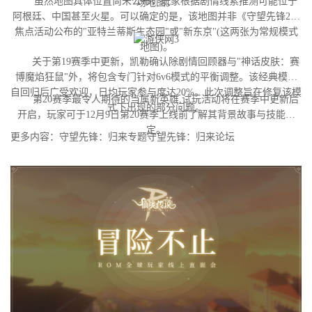
虽然地图具体位置尚未公布，玩家根据剧情线索推测可能位于
场地图。
阿根廷、中国甚至火星。可以确定的是，该地图并非《守望先锋2》
焦点活动公布的"亚特兰蒂斯生态园"或"新东京"(这两张为常规模式
地图)。
关于第19赛季中更新，凯勒确认除剧情回顾器与"神话皮肤：赛
博魔焰狂鼠"外，将包含专门针对6v6模式的平衡调整。该经典模式
自回归后广受欢迎，日均玩家参与度达20%。此次调整旨在修复该模
第20赛季最令人期待的当属新英雄,试玩活动将在赛季中更新后
式下出现的部分问题。
开启，玩家可于12月9日第20赛季上线前了解其背景故事与技能设
定。
更多内容：守望先锋：归来专题守望先锋：归来论坛