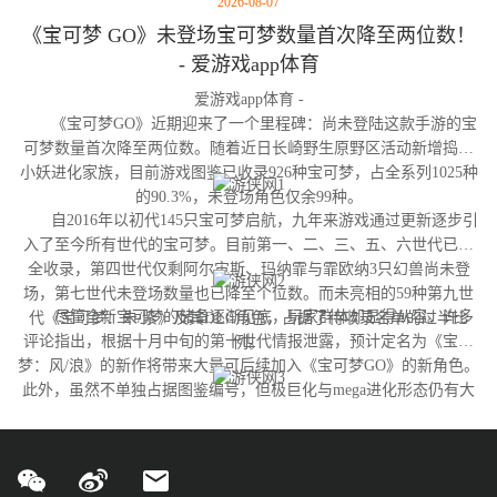
2026-08-07
《宝可梦 GO》未登场宝可梦数量首次降至两位数！
- 爱游戏app体育
爱游戏app体育 -
《宝可梦GO》近期迎来了一个里程碑：尚未登陆这款手游的宝
可梦数量首次降至两位数。随着近日长崎野生原野区活动新增捣蛋
小妖进化家族，目前游戏图鉴已收录926种宝可梦，占全系列1025种
的90.3%，未登场角色仅余99种。
自2016年以初代145只宝可梦启航，九年来游戏通过更新逐步引
入了至今所有世代的宝可梦。目前第一、二、三、五、六世代已完
全收录，第四世代仅剩阿尔宙斯、玛纳霏与霏欧纳3只幻兽尚未登
场，第七世代未登场数量也已降至个位数。而未亮相的59种第九世
尽管全新宝可梦的储备逐渐见底，玩家群体却显得从容。许多
代《宝可梦：朱/紫》及其DLC角色，占据了待收录名单的过半比
评论指出，根据十月中旬的第十世代情报泄露，预计定名为《宝可
例。
梦：风/浪》的新作将带来大量可后续加入《宝可梦GO》的新角色。
此外，虽然不单独占据图鉴编号，但极巨化与mega进化形态仍有大
量变体尚未实装，这为开发团队提供了充足的更新空间。