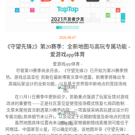
2026-08-07
《守望先锋2》第20赛季：全新地图与高玩专属功能 -
爱游戏app体育
爱游戏app体育 -
尽管第19赛季尚余月余，《守望先锋2》已开始为第20赛季预
热。游戏总监亚伦·凯勒在最新博客文章中透露，新赛季将推出专为
高端玩家设计的全新功能，以及基于世界观中新地点的竞技场地
图。
在11月11日赛季中更新前夕，凯勒重点强调了玩家反馈对游戏
改进的重要性——正是社区意见促使竞技场模式恢复七局四胜制。
文章末尾他首次剧透第20赛季内容：一项直接采纳高玩建议设计的
专属功能(具体细节未公开)，以及设定于近期剧情提及新地点的竞技
虽然地图具体位置尚未公布，玩家根据剧情线索推测可能位于
场地图。
阿根廷、中国甚至火星。可以确定的是，该地图并非《守望先锋2》