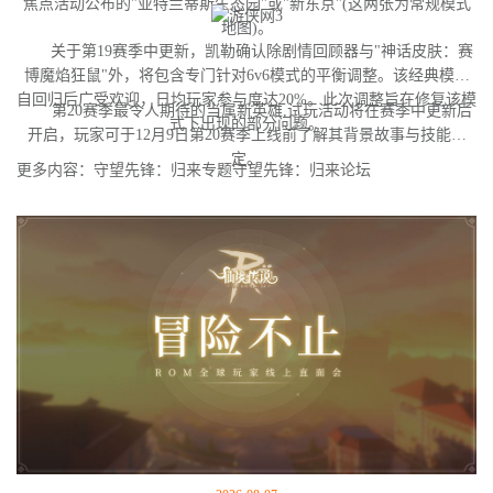
焦点活动公布的"亚特兰蒂斯生态园"或"新东京"(这两张为常规模式
地图)。
关于第19赛季中更新，凯勒确认除剧情回顾器与"神话皮肤：赛
博魔焰狂鼠"外，将包含专门针对6v6模式的平衡调整。该经典模式
自回归后广受欢迎，日均玩家参与度达20%。此次调整旨在修复该模
第20赛季最令人期待的当属新英雄,试玩活动将在赛季中更新后
式下出现的部分问题。
开启，玩家可于12月9日第20赛季上线前了解其背景故事与技能设
定。
更多内容：守望先锋：归来专题守望先锋：归来论坛