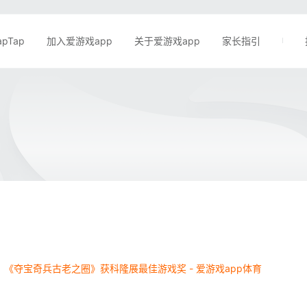
apTap
加入爱游戏app
关于爱游戏app
家长指引
《夺宝奇兵古老之圈》获科隆展最佳游戏奖 - 爱游戏app体育