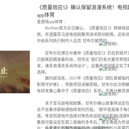
《质量效应5》确认保留浪漫系统！电视剧
app体育
爱游戏app体育 -
BioWare官方近日确认，《质量效应5》将继续
统，并透露亚马逊电视剧集将讲述原创剧情。这些消息
中由系列执行制作人迈克·甘布尔披露的。
甘布尔在博文中重申《质量效应5》仍在积极开
已脱离前期准备阶段，但坦言"我们仍有大量世界观
发，诸多浪漫关系尚待设计"。这番表述间接证实了
选择。
据内部消息，2023年《质量效应》团队曾被临
影障守护者》，导致项目进展受阻。甘布尔此次明确表示
有研发重心集中于《质量效应》系列，不再分散资
关于亚马逊电视剧集，甘布尔确认故事将设定在
且不会重述薛帕德指挥官的历程。"那毕竟是属于每
道。考虑到游戏中选择对角色命运的深远影响(连薛
集很可能设定在原三部曲的多年后，使主角成为传
今夏流出的制作清单显示，剧集将于2026年第
应：仙女座》与原作间隔600年的处理方式。