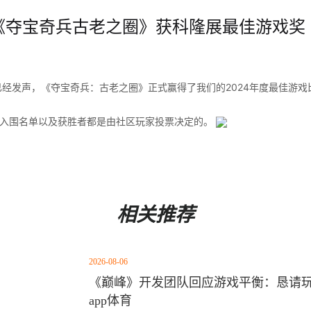
夺宝奇兵古老之圈》获科隆展最佳游戏奖 -
已经发声，《夺宝奇兵：古老之圈》正式赢得了我们的2024年度最佳游
入围名单以及获胜者都是由社区玩家投票决定的。 ​
相关推荐
2026-08-06
《巅峰》开发团队回应游戏平衡：恳请玩家
app体育