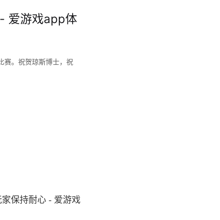
 爱游戏app体
戏比赛。祝贺琼斯博士，祝
保持耐心 - 爱游戏