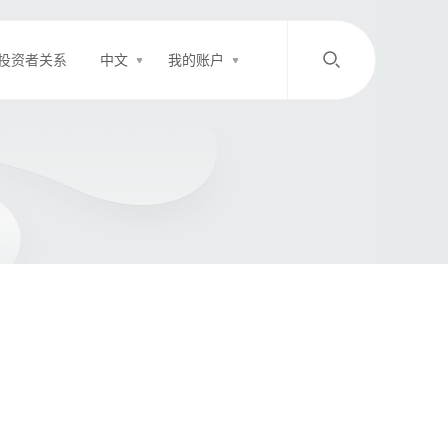
投资者关系
中文
我的账户
/
中文
EN
登录
充值
客服