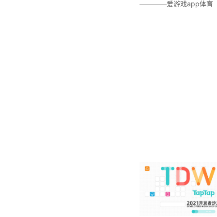
————爱游戏app体育