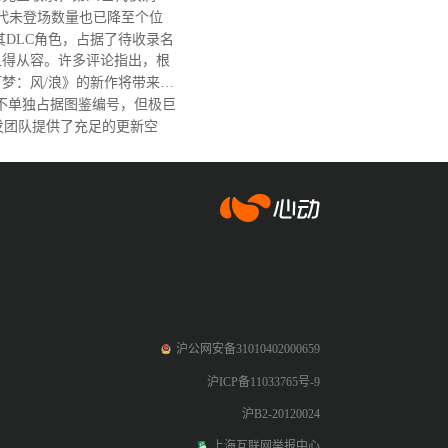
代未登场数量也已降至个位
其DLC角色，占据了待收录名
得从容。许多评论指出，根
梦：风/浪》的新作将带来大
不单独占据图鉴编号，但极巨
发团队提供了充足的更新空
爱游戏app体育
沪公网安备31010402000659
沪ICP备11033765号-9
沪B2-20120024
上海互联网举报中心