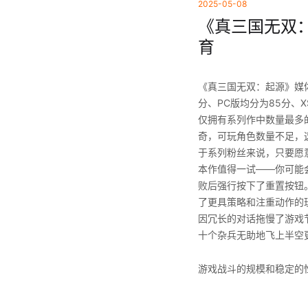
2025-05-08
《真三国无双：
育
《真三国无双：起源》媒体
分、PC版均分为85分、XSX
仅拥有系列作中数量最多的
奇，可玩角色数量不足，
于系列粉丝来说，只要愿
本作值得一试——你可能会
败后强行按下了重置按钮
了更具策略和注重动作的
因冗长的对话拖慢了游戏
十个杂兵无助地飞上半空
游戏战斗的规模和稳定的