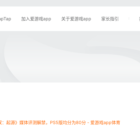
apTap
加入爱游戏app
关于爱游戏app
家长指引
：起源》媒体评测解禁，PS5版均分为80分 - 爱游戏app体育