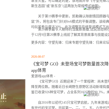
甚至火星。可以确定的是，该地图并非《守望先锋2
斯生态园"或"新东京"(这两张为常规模式地图)。
关于第19赛季中更新，凯勒确认除剧情回顾器与
鼠"外，将包含专门针对6v6模式的平衡调整。该经
均玩家参与度达20%。此次调整旨在修复该模式下
第20赛季最令人期待的当属新英雄,试玩活动将
于12月9日第20赛季上线前了解其背景故事与技能设
更多内容：守望先锋：归来专题守望先锋：归来论
2026-08-07
《宝可梦 GO》未登场宝可梦数量首次降至
app体育
爱游戏app体育 -
《宝可梦GO》近期迎来了一个里程碑：尚未登
降至两位数。随着近日长崎野生原野区活动新增捣
鉴已收录926种宝可梦，占全系列1025种的90.3%
自2016年以初代145只宝可梦启航，九年来游
有世代的宝可梦。目前第一、二、三、五、六世代