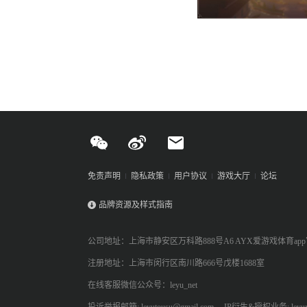
免责声明
隐私政策
用户协议
游戏大厅
论坛
品牌资源及样式指南
公司地址：上海市静安区万科路888号A6 AYX爱游戏体育ap
注册地址：上海市闵行区南川路666号戊楼1688室
在线客服微信公众号：leyu_net
投诉举报邮箱: leyutousu@gmail.com
IP衍生&授权业务: leyux.l