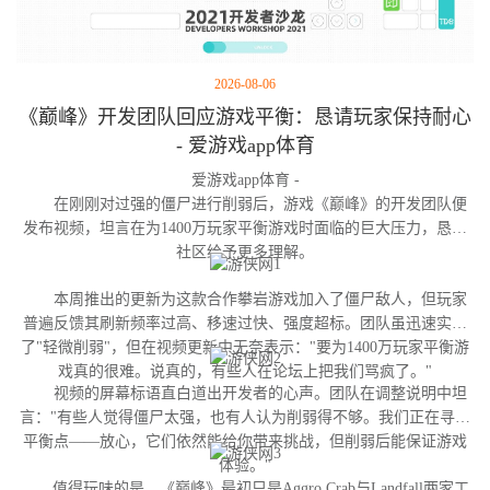
2026-08-06
《巅峰》开发团队回应游戏平衡：恳请玩家保持耐心
- 爱游戏app体育
爱游戏app体育 -
在刚刚对过强的僵尸进行削弱后，游戏《巅峰》的开发团队便
发布视频，坦言在为1400万玩家平衡游戏时面临的巨大压力，恳请
社区给予更多理解。
本周推出的更新为这款合作攀岩游戏加入了僵尸敌人，但玩家
普遍反馈其刷新频率过高、移速过快、强度超标。团队虽迅速实施
了"轻微削弱"，但在视频更新中无奈表示："要为1400万玩家平衡游
戏真的很难。说真的，有些人在论坛上把我们骂疯了。"
视频的屏幕标语直白道出开发者的心声。团队在调整说明中坦
言："有些人觉得僵尸太强，也有人认为削弱得不够。我们正在寻找
平衡点——放心，它们依然能给你带来挑战，但削弱后能保证游戏
体验。"
值得玩味的是，《巅峰》最初只是Aggro Crab与Landfall两家工