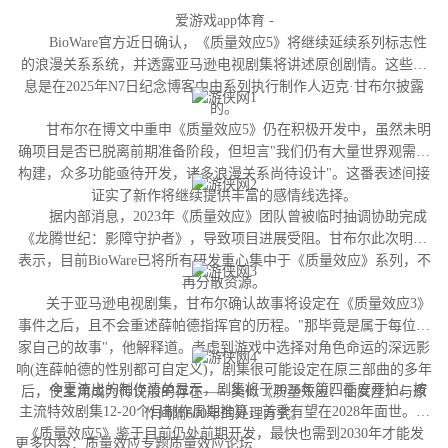
爱游戏app体育 -
BioWare官方近日确认，《质量效应5》将继续延续系列标志性
的浪漫关系系统，并透露亚马逊电视剧集将讲述原创剧情。这些消
息是在2025年N7日纪念博客中由系列执行制作人迈克·甘布尔披露
的。
甘布尔在博文中重申《质量效应5》仍在积极开发中，虽然未明
确项目是否已脱离前期准备阶段，但坦言"我们仍有大量世界观需要
构建，众多功能亟待开发，诸多浪漫关系尚待设计"。这番表述间接
证实了新作将继续提供丰富的感情线选择。
据内部消息，2023年《质量效应》团队曾被临时抽调协助完成
《龙腾世纪：影障守护者》，导致项目进展受阻。甘布尔此次明确
表示，目前BioWare已将所有研发重心集中于《质量效应》系列，不
再分散资源。
关于亚马逊电视剧集，甘布尔确认故事将设定在《质量效应3》
事件之后，且不会重述薛帕德指挥官的历程。"那毕竟是属于每位玩
家自己的故事"，他解释道。考虑到游戏中选择对角色命运的深远影
响(连薛帕德的性别都可自定义)，剧集很可能设定在原三部曲的多年
今夏流出的制作清单显示，剧集将于2026年第四季度开拍。按
后，使主角成为传说般的存在——类似《质量效应：仙女座》与原
主流特效剧集12-20个月制作周期推算，首季有望在2028年面世。而
作间隔600年的处理方式。
《质量效应5》鉴于目前仍处前期开发，最快也需到2030年才能发
更多内容：质量效应专题质量效应论坛