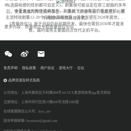
响(连薛帕德的性别都可自定义)，剧集很可能设定在原三部曲的多年
今夏流出的制作清单显示，剧集将于2026年第四季度开拍。按
后，使主角成为传说般的存在——类似《质量效应：仙女座》与原
主流特效剧集12-20个月制作周期推算，首季有望在2028年面世。而
作间隔600年的处理方式。
《质量效应5》鉴于目前仍处前期开发，最快也需到2030年才能发
更多内容：质量效应专题质量效应论坛
售，届时或将主要面向次世代主机平台。
免责声明
隐私政策
用户协议
游戏大厅
论坛
品牌资源及样式指南
公司地址：上海市静安区万科路888号A6 AYX爱游戏体育app官方网站
注册地址：上海市闵行区南川路666号戊楼1688室
在线客服微信公众号：leyu_net
投诉举报邮箱: leyutousu@gmail.com