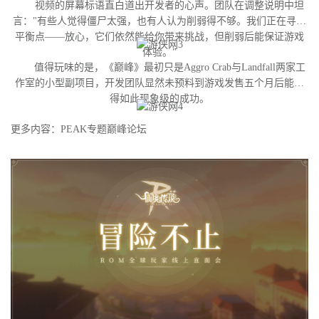
视频的屏幕标语直白道出开发者的心声。团队在调整说明中坦
言："有些人觉得僵尸太强，也有人认为削弱得不够。我们正在寻找
平衡点——放心，它们依然能给你带来挑战，但削弱后能保证游戏
体验。"
值得玩味的是，《巅峰》最初只是Aggro Crab与Landfall两家工
作室的小型副项目，开发团队显然未预料到游戏发售五个月后能获
得如此现象级的成功。
更多内容：PEAK专题巅峰论坛