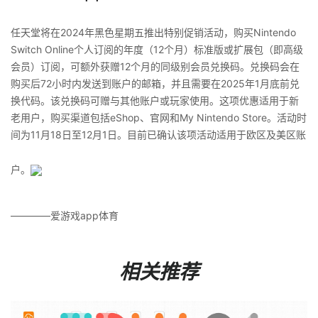
任天堂将在2024年黑色星期五推出特别促销活动，购买Nintendo
Switch Online个人订阅的年度（12个月）标准版或扩展包（即高级
会员）订阅，可额外获赠12个月的同级别会员兑换码。兑换码会在
购买后72小时内发送到账户的邮箱，并且需要在2025年1月底前兑
换代码。该兑换码可赠与其他账户或玩家使用。这项优惠适用于新
老用户，购买渠道包括eShop、官网和My Nintendo Store。活动时
间为11月18日至12月1日。目前已确认该项活动适用于欧区及美区账
户。
————爱游戏app体育
相关推荐