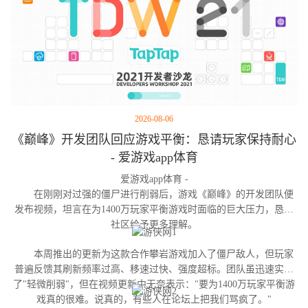
2026-08-06
《巅峰》开发团队回应游戏平衡：恳请玩家保持耐心
- 爱游戏app体育
爱游戏app体育 -
在刚刚对过强的僵尸进行削弱后，游戏《巅峰》的开发团队便
发布视频，坦言在为1400万玩家平衡游戏时面临的巨大压力，恳请
社区给予更多理解。
本周推出的更新为这款合作攀岩游戏加入了僵尸敌人，但玩家
普遍反馈其刷新频率过高、移速过快、强度超标。团队虽迅速实施
了"轻微削弱"，但在视频更新中无奈表示："要为1400万玩家平衡游
戏真的很难。说真的，有些人在论坛上把我们骂疯了。"