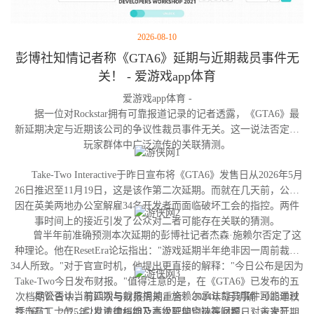
2026-08-10
彭博社知情记者称《GTA6》延期与近期裁员事件无
关！ - 爱游戏app体育
爱游戏app体育 -
据一位对Rockstar拥有可靠报道记录的记者透露，《GTA6》最
新延期决定与近期该公司的争议性裁员事件无关。这一说法否定了
玩家群体中广泛流传的关联猜测。
Take-Two Interactive于昨日宣布将《GTA6》发售日从2026年5月
26日推迟至11月19日，这是该作第二次延期。而就在几天前，公司
因在英美两地办公室解雇34名开发者而面临破坏工会的指控。两件
事时间上的接近引发了公众对二者可能存在关联的猜测。
曾半年前准确预测本次延期的彭博社记者杰森·施赖尔否定了这
种理论。他在ResetEra论坛指出："游戏延期半年绝非因一周前裁撤
34人所致。"对于官宣时机，他提出更直接的解释："今日公布是因为
Take-Two今日发布财报。"值得注意的是，在《GTA6》已发布的五
尽管否认当前延期与裁员相关，施赖尔承认裁员事件可能通过
次档期公告中，有四次与财报周期重合：2024年5月明确"2025年秋
打击员工士气、引发法律纠纷及高级职位空缺等问题，对未来开发
季"窗口、2025年2月重申档期及本次延期均选在财报日；首次延期