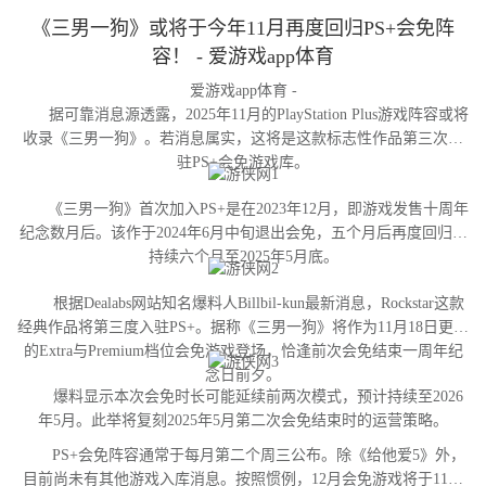
《三男一狗》或将于今年11月再度回归PS+会免阵
容！ - 爱游戏app体育
爱游戏app体育 -
据可靠消息源透露，2025年11月的PlayStation Plus游戏阵容或将
收录《三男一狗》。若消息属实，这将是这款标志性作品第三次进
驻PS+会免游戏库。
《三男一狗》首次加入PS+是在2023年12月，即游戏发售十周年
纪念数月后。该作于2024年6月中旬退出会免，五个月后再度回归并
持续六个月至2025年5月底。
根据Dealabs网站知名爆料人Billbil-kun最新消息，Rockstar这款
经典作品将第三度入驻PS+。据称《三男一狗》将作为11月18日更新
的Extra与Premium档位会免游戏登场，恰逢前次会免结束一周年纪
念日前夕。
爆料显示本次会免时长可能延续前两次模式，预计持续至2026
年5月。此举将复刻2025年5月第二次会免结束时的运营策略。
PS+会免阵容通常于每月第二个周三公布。除《给他爱5》外，
目前尚未有其他游戏入库消息。按照惯例，12月会免游戏将于11月