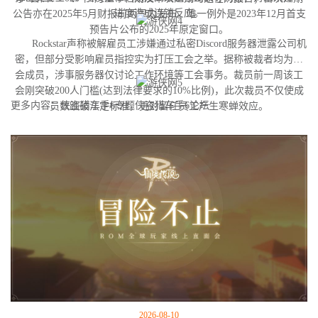
进度造成连锁反应。
公告亦在2025年5月财报前两周内发布。唯一例外是2023年12月首支
预告片公布的2025年原定窗口。
Rockstar声称被解雇员工涉嫌通过私密Discord服务器泄露公司机
密，但部分受影响雇员指控实为打压工会之举。据称被裁者均为工
会成员，涉事服务器仅讨论工作环境等工会事务。裁员前一周该工
会刚突破200人门槛(达到法律要求的10%比例)，此次裁员不仅使成
更多内容：侠盗猎车手6专题侠盗猎车手6论坛
员数跌破法定标准，更对留任员工产生寒蝉效应。
2026-08-10