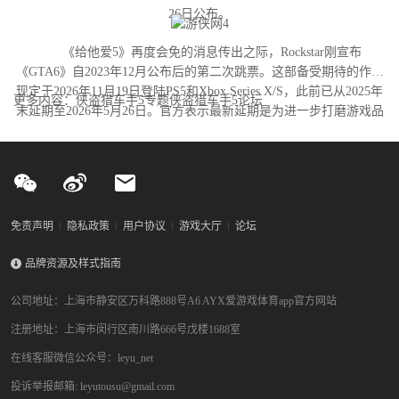
26日公布。
《给他爱5》再度会免的消息传出之际，Rockstar刚宣布
《GTA6》自2023年12月公布后的第二次跳票。这部备受期待的作品
现定于2026年11月19日登陆PS5和Xbox Series X/S，此前已从2025年
更多内容：侠盗猎车手5专题侠盗猎车手5论坛
末延期至2026年5月26日。官方表示最新延期是为进一步打磨游戏品
质。
免责声明
隐私政策
用户协议
游戏大厅
论坛
品牌资源及样式指南
公司地址：上海市静安区万科路888号A6 AYX爱游戏体育app官方网站
注册地址：上海市闵行区南川路666号戊楼1688室
在线客服微信公众号：leyu_net
投诉举报邮箱: leyutousu@gmail.com