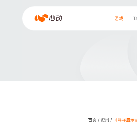
爱
游戏
T
游
戏
搜索结果
app
体
育
首页 /
资讯 /
《咩咩启示录