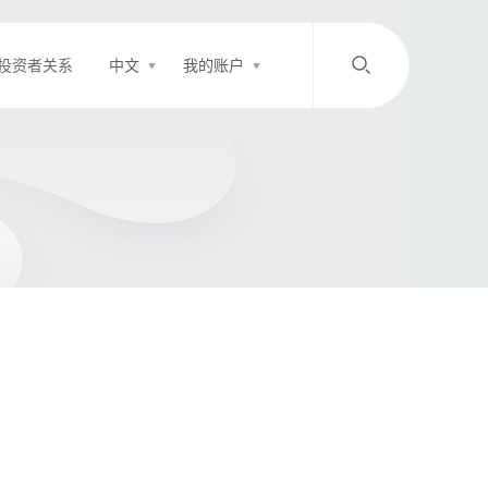
投资者关系
中文
我的账户
/
中文
EN
登录
充值
客服