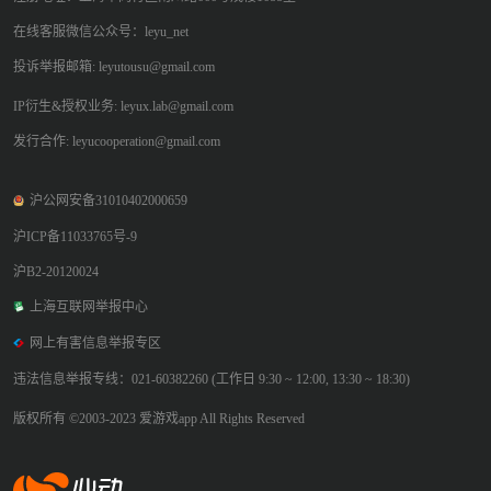
在线客服微信公众号：leyu_net
投诉举报邮箱: leyutousu@gmail.com
IP衍生&授权业务: leyux.lab@gmail.com
发行合作: leyucooperation@gmail.com
沪公网安备31010402000659
沪ICP备11033765号-9
沪B2-20120024
上海互联网举报中心
网上有害信息举报专区
违法信息举报专线：021-60382260 (工作日 9:30 ~ 12:00, 13:30 ~ 18:30)
版权所有 ©2003-2023 爱游戏app All Rights Reserved
爱游戏app体育