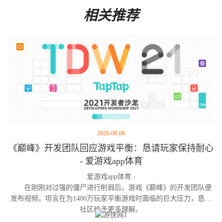
相关推荐
2026-08-06
《巅峰》开发团队回应游戏平衡：恳请玩家保持耐心
- 爱游戏app体育
爱游戏app体育 -
在刚刚对过强的僵尸进行削弱后，游戏《巅峰》的开发团队便
发布视频，坦言在为1400万玩家平衡游戏时面临的巨大压力，恳请
社区给予更多理解。