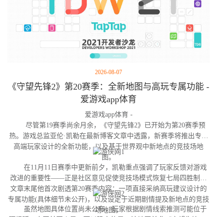
2026-08-07
《守望先锋2》第20赛季：全新地图与高玩专属功能 -
爱游戏app体育
爱游戏app体育 -
尽管第19赛季尚余月余，《守望先锋2》已开始为第20赛季预
热。游戏总监亚伦·凯勒在最新博客文章中透露，新赛季将推出专为
高端玩家设计的全新功能，以及基于世界观中新地点的竞技场地
图。
在11月11日赛季中更新前夕，凯勒重点强调了玩家反馈对游戏
改进的重要性——正是社区意见促使竞技场模式恢复七局四胜制。
文章末尾他首次剧透第20赛季内容：一项直接采纳高玩建议设计的
专属功能(具体细节未公开)，以及设定于近期剧情提及新地点的竞技
虽然地图具体位置尚未公布，玩家根据剧情线索推测可能位于
场地图。