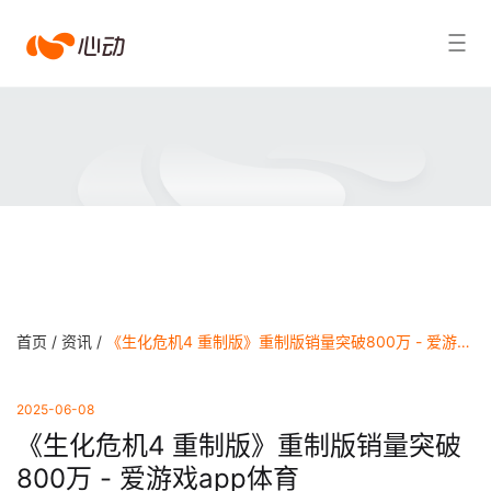
爱
搜索结果
游
戏
app
体
育
首页 /
资讯 /
《生化危机4 重制版》重制版销量突破800万 - 爱游戏app体育
2025-06-08
《生化危机4 重制版》重制版销量突破
800万 - 爱游戏app体育