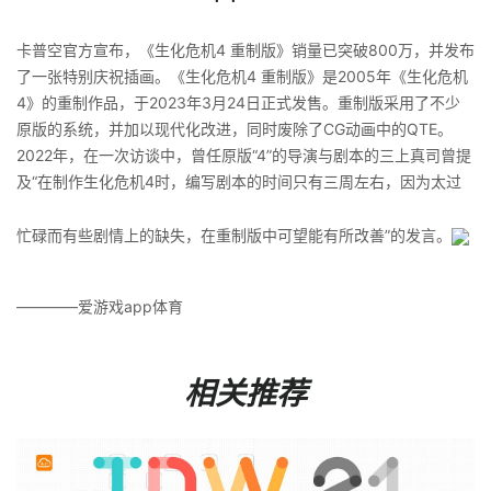
卡普空官方宣布，《生化危机4 重制版》销量已突破800万，并发布
了一张特别庆祝插画。《生化危机4 重制版》是2005年《生化危机
4》的重制作品，于2023年3月24日正式发售。重制版采用了不少
原版的系统，并加以现代化改进，同时废除了CG动画中的QTE。
2022年，在一次访谈中，曾任原版“4”的导演与剧本的三上真司曾提
及“在制作生化危机4时，编写剧本的时间只有三周左右，因为太过
忙碌而有些剧情上的缺失，在重制版中可望能有所改善”的发言。
————爱游戏app体育
相关推荐