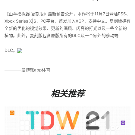
《山羊模拟器 复刻版》最新预告公开，本作将于11月7日登陆PS5、
Xbox Series X|S、PC平台，首发加入XGP，支持中文。复刻版拥有
全新的优化的视觉效果、更新的画质、闪亮的打光以及一些全新的
植物。此外，复刻版包含原版所有的DLC及一个额外的移动端
DLC。
————爱游戏app体育
相关推荐