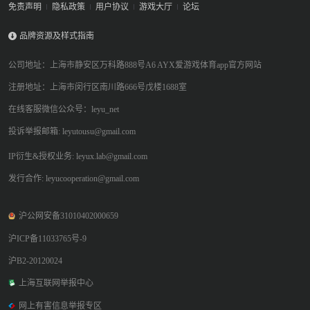
免责声明
隐私政策
用户协议
游戏大厅
论坛
品牌资源及样式指南
公司地址：上海市静安区万科路888号A6 AYX爱游戏体育app官方网站
注册地址：上海市闵行区南川路666号戊楼1688室
在线客服微信公众号：leyu_net
投诉举报邮箱: leyutousu@gmail.com
IP衍生&授权业务: leyux.lab@gmail.com
发行合作: leyucooperation@gmail.com
沪公网安备31010402000659
沪ICP备11033765号-9
沪B2-20120024
上海互联网举报中心
网上有害信息举报专区