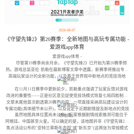
2026-08-07
《守望先锋2》第20赛季：全新地图与高玩专属功能 -
爱游戏app体育
爱游戏app体育 -
尽管第19赛季尚余月余，《守望先锋2》已开始为第20赛季预
热。游戏总监亚伦·凯勒在最新博客文章中透露，新赛季将推出专为
高端玩家设计的全新功能，以及基于世界观中新地点的竞技场地
图。
在11月11日赛季中更新前夕，凯勒重点强调了玩家反馈对游戏
改进的重要性——正是社区意见促使竞技场模式恢复七局四胜制。
文章末尾他首次剧透第20赛季内容：一项直接采纳高玩建议设计的
专属功能(具体细节未公开)，以及设定于近期剧情提及新地点的竞技
虽然地图具体位置尚未公布，玩家根据剧情线索推测可能位于
场地图。
阿根廷、中国甚至火星。可以确定的是，该地图并非《守望先锋2》
焦点活动公布的"亚特兰蒂斯生态园"或"新东京"(这两张为常规模式