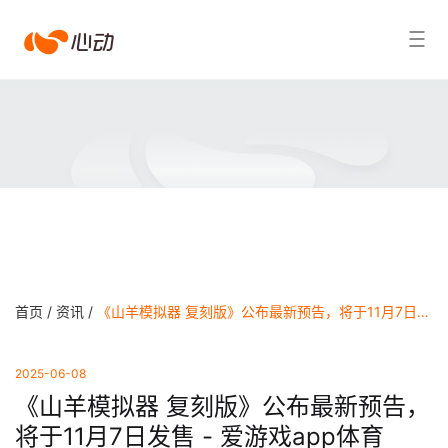
爱
搜索结果
游
戏
app
体
育
首页 /
资讯 /
《山羊模拟器 复刻版》公布最新预告，将于11月7日发售 - 爱游戏app体育
2025-06-08
《山羊模拟器 复刻版》公布最新预告，
将于11月7日发售 - 爱游戏app体育