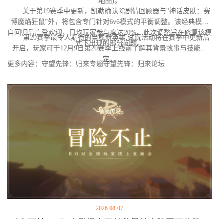
地图)。
关于第19赛季中更新，凯勒确认除剧情回顾器与"神话皮肤：赛
博魔焰狂鼠"外，将包含专门针对6v6模式的平衡调整。该经典模式
自回归后广受欢迎，日均玩家参与度达20%。此次调整旨在修复该模
第20赛季最令人期待的当属新英雄,试玩活动将在赛季中更新后
式下出现的部分问题。
开启，玩家可于12月9日第20赛季上线前了解其背景故事与技能设
定。
更多内容：守望先锋：归来专题守望先锋：归来论坛
2026-08-07