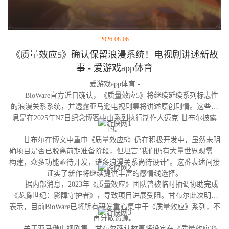
2026-08-06
《质量效应5》确认保留浪漫系统！电视剧讲述新故
事 - 爱游戏app体育
爱游戏app体育 -
BioWare官方近日确认，《质量效应5》将继续延续系列标志性
的浪漫关系系统，并透露亚马逊电视剧集将讲述原创剧情。这些消
息是在2025年N7日纪念博客中由系列执行制作人迈克·甘布尔披露
的。
甘布尔在博文中重申《质量效应5》仍在积极开发中，虽然未明
确项目是否已脱离前期准备阶段，但坦言"我们仍有大量世界观需要
构建，众多功能亟待开发，诸多浪漫关系尚待设计"。这番表述间接
证实了新作将继续提供丰富的感情线选择。
据内部消息，2023年《质量效应》团队曾被临时抽调协助完成
《龙腾世纪：影障守护者》，导致项目进展受阻。甘布尔此次明确
表示，目前BioWare已将所有研发重心集中于《质量效应》系列，不
再分散资源。
关于亚马逊电视剧集，甘布尔确认故事将设定在《质量效应3》