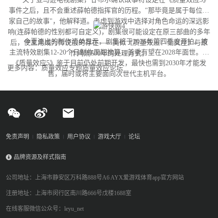
事件之后，且不会重述薛帕德指挥官的历程。"那毕竟是属于每位玩
家自己的故事"，他解释道。考虑到游戏中选择对角色命运的深远影
响(连薛帕德的性别都可自定义)，剧集很可能设定在原三部曲的多年
今夏流出的制作清单显示，剧集将于2026年第四季度开拍。按
后，使主角成为传说般的存在——类似《质量效应：仙女座》与原
主流特效剧集12-20个月制作周期推算，首季有望在2028年面世。而
作间隔600年的处理方式。
《质量效应5》鉴于目前仍处前期开发，最快也需到2030年才能发
更多内容：质量效应专题质量效应论坛
售，届时或将主要面向次世代主机平台。
免责声明
隐私政策
用户协议
游戏大厅
论坛
品牌资源及样式指南
公司地址：上海市静安区万科路888号A6 AYX爱游戏体育app官方网站
注册地址：上海市闵行区南川路666号戊楼1688室
在线客服微信公众号：leyu_net