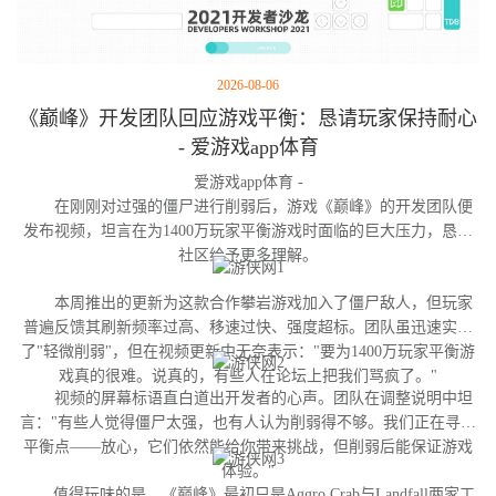
2026-08-06
《巅峰》开发团队回应游戏平衡：恳请玩家保持耐心
- 爱游戏app体育
爱游戏app体育 -
在刚刚对过强的僵尸进行削弱后，游戏《巅峰》的开发团队便
发布视频，坦言在为1400万玩家平衡游戏时面临的巨大压力，恳请
社区给予更多理解。
本周推出的更新为这款合作攀岩游戏加入了僵尸敌人，但玩家
普遍反馈其刷新频率过高、移速过快、强度超标。团队虽迅速实施
了"轻微削弱"，但在视频更新中无奈表示："要为1400万玩家平衡游
戏真的很难。说真的，有些人在论坛上把我们骂疯了。"
视频的屏幕标语直白道出开发者的心声。团队在调整说明中坦
言："有些人觉得僵尸太强，也有人认为削弱得不够。我们正在寻找
平衡点——放心，它们依然能给你带来挑战，但削弱后能保证游戏
体验。"
值得玩味的是，《巅峰》最初只是Aggro Crab与Landfall两家工