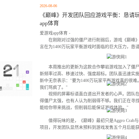
2026-08-06
《巅峰》开发团队回应游戏平衡：恳请玩家
app体育
爱游戏app体育 -
在刚刚对过强的僵尸进行削弱后，游戏《巅峰》
言在为1400万玩家平衡游戏时面临的巨大压力，恳
本周推出的更新为这款合作攀岩游戏加入了僵尸
新频率过高、移速过快、强度超标。团队虽迅速实施
新中无奈表示："要为1400万玩家平衡游戏真的很
我们骂疯了。"
视频的屏幕标语直白道出开发者的心声。团队在
得僵尸太强，也有人认为削弱得不够。我们正在寻
能给你带来挑战，但削弱后能保证游戏体验。"
值得玩味的是，《巅峰》最初只是Aggro Crab与L
项目，开发团队显然未预料到游戏发售五个月后能