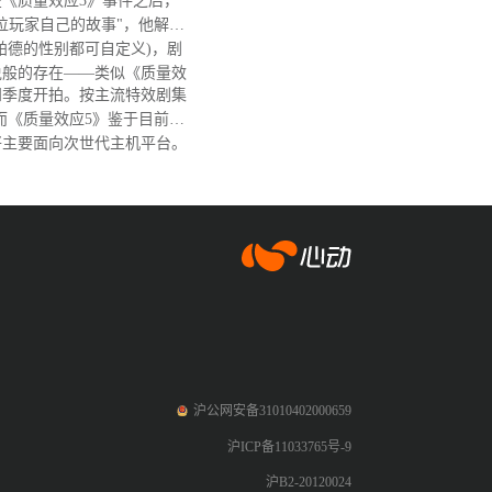
《质量效应3》事件之后，
位玩家自己的故事"，他解释
帕德的性别都可自定义)，剧
说般的存在——类似《质量效
四季度开拍。按主流特效剧集
。而《质量效应5》鉴于目前仍
将主要面向次世代主机平台。
爱游戏app体育
沪公网安备31010402000659
沪ICP备11033765号-9
沪B2-20120024