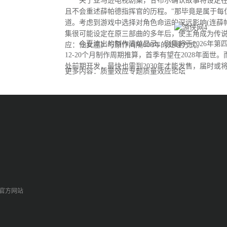
关于亚马逊电视剧集，甘布尔确认故事将设定在
且不会重述薛帕德指挥官的历程。"那毕竟是属于每
道。考虑到游戏中选择对角色命运的深远影响(连薛
集很可能设定在原三部曲的多年后，使主角成为传
今夏流出的制作清单显示，剧集将于2026年第
应：仙女座》与原作间隔600年的处理方式。
12-20个月制作周期推算，首季有望在2028年面世
处前期开发，最快也需到2030年才能发售，届时或
更多内容：质量效应专题质量效应论坛
p官方网站