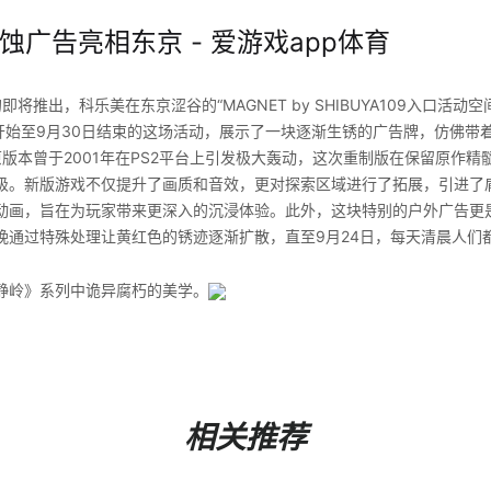
蚀广告亮相东京 - 爱游戏app体育
将推出，科乐美在东京涩谷的“MAGNET by SHIBUYA109入口活动
日开始至9月30日结束的这场活动，展示了一块逐渐生锈的广告牌，仿佛带
版本曾于2001年在PS2平台上引发极大轰动，这次重制版在保留原作精
面升级。新版游戏不仅提升了画质和音效，更对探索区域进行了拓展，引进了
动画，旨在为玩家带来更深入的沉浸体验。此外，这块特别的户外广告更
晚通过特殊处理让黄红色的锈迹逐渐扩散，直至9月24日，每天清晨人们
静岭》系列中诡异腐朽的美学。
相关推荐