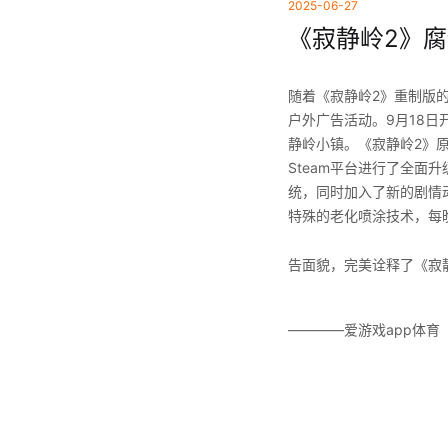
2025-06-27
《寂静岭2》腐
随着《寂静岭2》重制版的即
户外广告活动。9月18
静岭小镇。《寂静岭2》原
Steam平台进行了全
统，同时加入了新的剧情
特殊的老化喷涂技术，每
告面貌，完美诠释了《寂
————爱游戏app体育