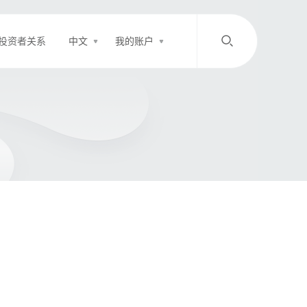
投资者关系
中文
我的账户
/
中文
EN
登录
充值
客服