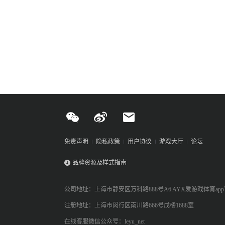
免责声明
隐私政策
用户协议
游戏大厅
论坛
品牌资源及样式指南
公司地址：上海市静安区万科路888号A6 AYX爱游戏体育ap
注册地址：上海市闵行区南川路666号戊楼1688室
在线客服微信公众号：leyu_net