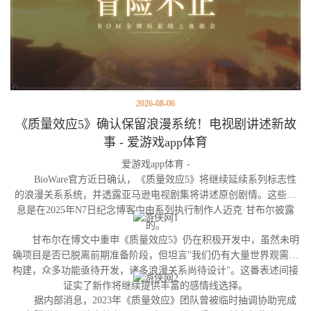
2026-08-06
《质量效应5》确认保留浪漫系统！电视剧讲述新故
事 - 爱游戏app体育
爱游戏app体育 -
BioWare官方近日确认，《质量效应5》将继续延续系列标志性
的浪漫关系系统，并透露亚马逊电视剧集将讲述原创剧情。这些消
息是在2025年N7日纪念博客中由系列执行制作人迈克·甘布尔披露
的。
甘布尔在博文中重申《质量效应5》仍在积极开发中，虽然未明
确项目是否已脱离前期准备阶段，但坦言"我们仍有大量世界观需要
构建，众多功能亟待开发，诸多浪漫关系尚待设计"。这番表述间接
证实了新作将继续提供丰富的感情线选择。
据内部消息，2023年《质量效应》团队曾被临时抽调协助完成