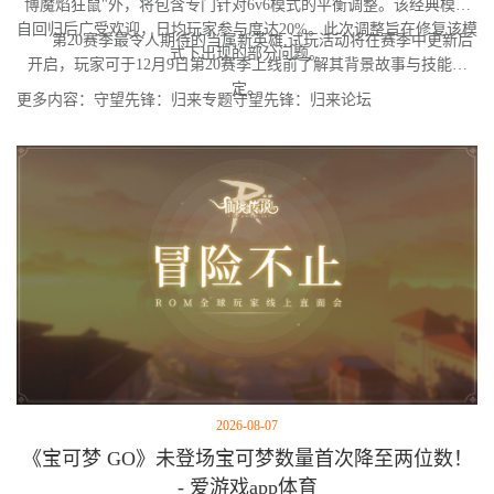
博魔焰狂鼠"外，将包含专门针对6v6模式的平衡调整。该经典模式
自回归后广受欢迎，日均玩家参与度达20%。此次调整旨在修复该模
第20赛季最令人期待的当属新英雄,试玩活动将在赛季中更新后
式下出现的部分问题。
开启，玩家可于12月9日第20赛季上线前了解其背景故事与技能设
定。
更多内容：守望先锋：归来专题守望先锋：归来论坛
2026-08-07
《宝可梦 GO》未登场宝可梦数量首次降至两位数！
- 爱游戏app体育