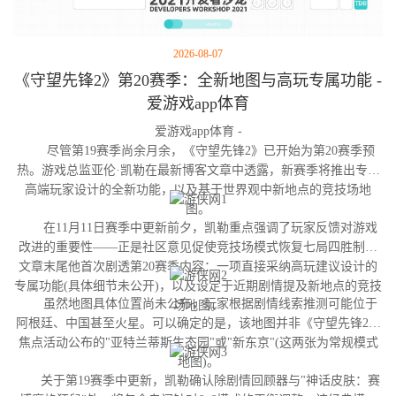
2026-08-07
《守望先锋2》第20赛季：全新地图与高玩专属功能 -
爱游戏app体育
爱游戏app体育 -
尽管第19赛季尚余月余，《守望先锋2》已开始为第20赛季预
热。游戏总监亚伦·凯勒在最新博客文章中透露，新赛季将推出专为
高端玩家设计的全新功能，以及基于世界观中新地点的竞技场地
图。
在11月11日赛季中更新前夕，凯勒重点强调了玩家反馈对游戏
改进的重要性——正是社区意见促使竞技场模式恢复七局四胜制。
文章末尾他首次剧透第20赛季内容：一项直接采纳高玩建议设计的
专属功能(具体细节未公开)，以及设定于近期剧情提及新地点的竞技
虽然地图具体位置尚未公布，玩家根据剧情线索推测可能位于
场地图。
阿根廷、中国甚至火星。可以确定的是，该地图并非《守望先锋2》
焦点活动公布的"亚特兰蒂斯生态园"或"新东京"(这两张为常规模式
地图)。
关于第19赛季中更新，凯勒确认除剧情回顾器与"神话皮肤：赛