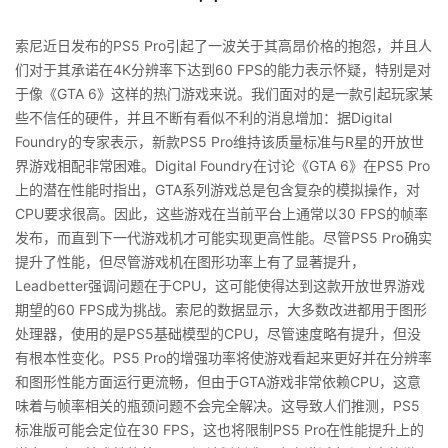
索尼近日发布的PS5 Pro引起了一波关于其高昂价格的抱怨，并且人
们对于其承诺在4K分辨率下达到60 FPS的能力表示怀疑，特别是对
于像《GTA 6》这样的热门游戏来说。我们面对的是一款引起玩家某
些不信任的硬件，并且不断有看似不利的消息增加：据Digital
Foundry的专家表示，新款PS5 Pro维持该质量标准与R星的开放世
界游戏相配非常困难。Digital Foundry在讨论《GTA 6》在PS5 Pro
上的潜在性能时指出，GTA系列游戏总是包含复杂的模拟操作，对
CPU要求很高。因此，这些游戏在当前平台上通常以30 FPS的帧率
发布，而直到下一代游戏机才可能实现更高性能。尽管PS5 Pro确实
提升了性能，但尽管游戏机在图形功率上有了显著提升，
Leadbetter强调问题在于CPU，这可能使得达到这款开放世界游戏
期望的60 FPS成为挑战。索尼的数据显示，大多数改进都用于图形
处理器，使用的是PS5基础模型的CPU，尽管速度略有提升，但没
有根本性变化。PS5 Pro的增强功率将使游戏看起来更好并在分辨率
和图形性能方面运行更流畅，但由于GTA游戏非常依赖CPU，这意
味着与帧率相关的瓶颈问题不会完全解决。这导致人们推测，PS5
标准版可能会定位在30 FPS，这也将限制PS5 Pro在性能提升上的