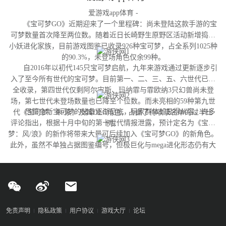
爱游戏app体育 -
《宝可梦GO》近期迎来了一个里程碑：尚未登陆这款手游的宝
可梦数量首次降至两位数。随着近日长崎野生原野区活动新增捣蛋
小妖进化家族，目前游戏图鉴已收录926种宝可梦，占全系列1025种
的90.3%，未登场角色仅余99种。
自2016年以初代145只宝可梦启航，九年来游戏通过更新逐步引
入了至今所有世代的宝可梦。目前第一、二、三、五、六世代已完
全收录，第四世代仅剩阿尔宙斯、玛纳霏与霏欧纳3只幻兽尚未登
场，第七世代未登场数量也已降至个位数。而未亮相的59种第九世
尽管全新宝可梦的储备逐渐见底，玩家群体却显得从容。许多
代《宝可梦：朱/紫》及其DLC角色，占据了待收录名单的过半比
评论指出，根据十月中旬的第十世代情报泄露，预计定名为《宝可
例。
梦：风/浪》的新作将带来大量可后续加入《宝可梦GO》的新角色。
此外，虽然不单独占据图鉴编号，但极巨化与mega进化形态仍有大
量变体尚未实装，这为开发团队提供了充足的更新空间。
免责声明
隐私政策
用户协议
游戏大厅
论坛