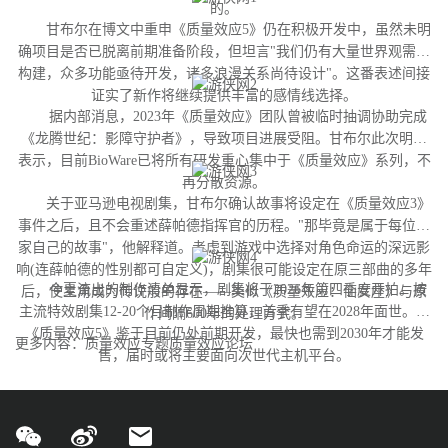
的。
甘布尔在博文中重申《质量效应5》仍在积极开发中，虽然未明
确项目是否已脱离前期准备阶段，但坦言"我们仍有大量世界观需要
构建，众多功能亟待开发，诸多浪漫关系尚待设计"。这番表述间接
证实了新作将继续提供丰富的感情线选择。
据内部消息，2023年《质量效应》团队曾被临时抽调协助完成
《龙腾世纪：影障守护者》，导致项目进展受阻。甘布尔此次明确
表示，目前BioWare已将所有研发重心集中于《质量效应》系列，不
再分散资源。
关于亚马逊电视剧集，甘布尔确认故事将设定在《质量效应3》
事件之后，且不会重述薛帕德指挥官的历程。"那毕竟是属于每位玩
家自己的故事"，他解释道。考虑到游戏中选择对角色命运的深远影
响(连薛帕德的性别都可自定义)，剧集很可能设定在原三部曲的多年
今夏流出的制作清单显示，剧集将于2026年第四季度开拍。按
后，使主角成为传说般的存在——类似《质量效应：仙女座》与原
主流特效剧集12-20个月制作周期推算，首季有望在2028年面世。而
作间隔600年的处理方式。
《质量效应5》鉴于目前仍处前期开发，最快也需到2030年才能发
更多内容：质量效应专题质量效应论坛
售，届时或将主要面向次世代主机平台。