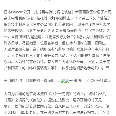
日本Falcom公开一批《英雄传说 界之轨迹》新画面截图介绍于本周
杂志中发表的情报：拉托雅‧汉弥尔顿博士 ／ CV 井上喜久子曾经是
综合技术制造商《乌尔努公司》的最高顾问， 现任巴泽尔理科大学
的名誉教授。《导力革命》之父 C·爱普斯泰恩博士的《三高徒》之
一，秉持“正因为是边境，才更需要导力器”的信念，为共和国做出了
许多贡献。尽管她是一位著名学者，但在待人接物方面一视同仁，
无论对谁都和蔼可亲。她积极参与萨尔巴德的水源保护、中东的绿
化、大陆东部的荒芜化对策等公益活动， 为人们的福祉奉献了许多
心力。因为她的慈悲为怀，有人甚至将她比作圣母。 然而，关于在
共和国发生的《绯红魔装鬼》事件，似乎她也间接地参与其中。至
于目的为何，目前仍然不得而知……
云‧卡法伊 ／ CV 千叶繁以
太刀为武器的远东剑术流派《八叶一刀流》的始祖， 被称为达到
《理》之境界的《剑仙》。据说在达到此一境界获得的《天元
眼》，使他能够看透世间万象。自从创立《八叶一刀流》以来，便
于大陆西部四处游历，并在遇到有潜力的弟子时进行指导，培养出