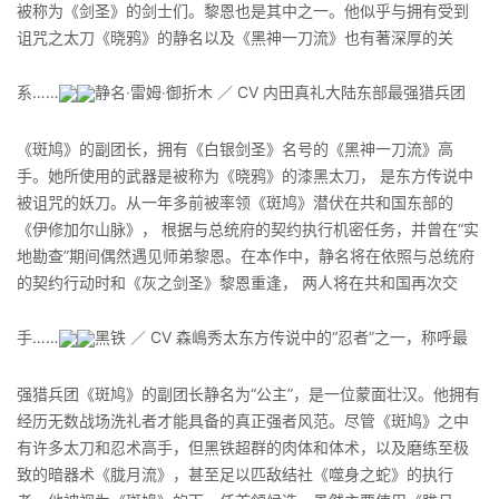
被称为《剑圣》的剑士们。黎恩也是其中之一。他似乎与拥有受到
诅咒之太刀《晓鸦》的静名以及《黑神一刀流》也有著深厚的关
系……
静名‧雷姆‧御折木 ／ CV 内田真礼大陆东部最强猎兵团
《斑鸠》的副团长，拥有《白银剑圣》名号的《黑神一刀流》高
手。她所使用的武器是被称为《晓鸦》的漆黑太刀， 是东方传说中
被诅咒的妖刀。从一年多前被率领《斑鸠》潜伏在共和国东部的
《伊修加尔山脉》， 根据与总统府的契约执行机密任务，并曾在“实
地勘查”期间偶然遇见师弟黎恩。在本作中，静名将在依照与总统府
的契约行动时和《灰之剑圣》黎恩重逢， 两人将在共和国再次交
手……
黑铁 ／ CV 森嶋秀太东方传说中的“忍者”之一，称呼最
强猎兵团《斑鸠》的副团长静名为“公主”，是一位蒙面壮汉。他拥有
经历无数战场洗礼者才能具备的真正强者风范。尽管《斑鸠》之中
有许多太刀和忍术高手，但黑铁超群的肉体和体术，以及磨练至极
致的暗器术《胧月流》，甚至足以匹敌结社《噬身之蛇》的执行