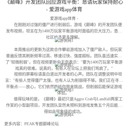
《巅峰》开发团队回应游戏平衡：恳请玩家保持耐心
- 爱游戏app体育
爱游戏app体育 -
在刚刚对过强的僵尸进行削弱后，游戏《巅峰》的开发团队便
发布视频，坦言在为1400万玩家平衡游戏时面临的巨大压力，恳请
社区给予更多理解。
本周推出的更新为这款合作攀岩游戏加入了僵尸敌人，但玩家
普遍反馈其刷新频率过高、移速过快、强度超标。团队虽迅速实施
了"轻微削弱"，但在视频更新中无奈表示："要为1400万玩家平衡游
戏真的很难。说真的，有些人在论坛上把我们骂疯了。"
视频的屏幕标语直白道出开发者的心声。团队在调整说明中坦
言："有些人觉得僵尸太强，也有人认为削弱得不够。我们正在寻找
平衡点——放心，它们依然能给你带来挑战，但削弱后能保证游戏
体验。"
值得玩味的是，《巅峰》最初只是Aggro Crab与Landfall两家工
作室的小型副项目，开发团队显然未预料到游戏发售五个月后能获
得如此现象级的成功。
更多内容：PEAK专题巅峰论坛