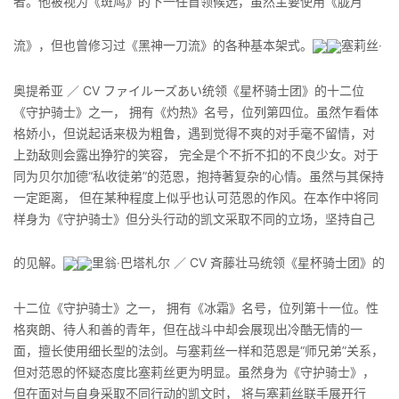
者。他被视为《斑鸠》的下一任首领候选，虽然主要使用《胧月
流》，但也曾修习过《黑神一刀流》的各种基本架式。
塞莉丝‧
奥提希亚 ／ CV ファイルーズあい统领《星杯骑士团》的十二位
《守护骑士》之一， 拥有《灼热》名号，位列第四位。虽然乍看体
格娇小，但说起话来极为粗鲁，遇到觉得不爽的对手毫不留情，对
上劲敌则会露出狰狞的笑容， 完全是个不折不扣的不良少女。对于
同为贝尔加德“私收徒弟”的范恩，抱持著复杂的心情。虽然与其保持
一定距离， 但在某种程度上似乎也认可范恩的作风。在本作中将同
样身为《守护骑士》但分头行动的凯文采取不同的立场，坚持自己
的见解。
里翁‧巴塔札尔 ／ CV 斉藤壮马统领《星杯骑士团》的
十二位《守护骑士》之一， 拥有《冰霜》名号，位列第十一位。性
格爽朗、待人和善的青年，但在战斗中却会展现出冷酷无情的一
面，擅长使用细长型的法剑。与塞莉丝一样和范恩是“师兄弟”关系，
但对范恩的怀疑态度比塞莉丝更为明显。虽然身为《守护骑士》，
但在面对与自身采取不同行动的凯文时， 将与塞莉丝联手展开行